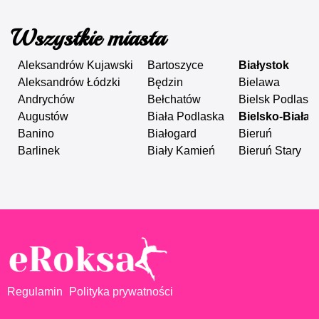
Wszystkie miasta
Aleksandrów Kujawski
Bartoszyce
Białystok
Aleksandrów Łódzki
Będzin
Bielawa
Andrychów
Bełchatów
Bielsk Podlaski
Augustów
Biała Podlaska
Bielsko-Biała
Banino
Białogard
Bieruń
Barlinek
Biały Kamień
Bieruń Stary
Regulamin
Polityka prywatności