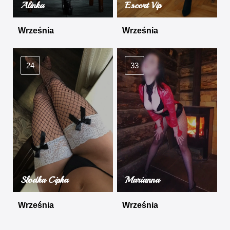
Alinka
Escort Vip
Września
Września
24
33
Słodka Cipka
Marianna
Września
Września