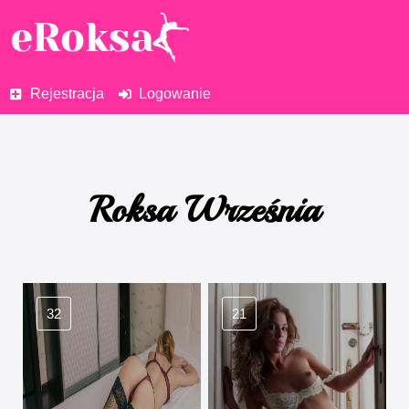
Rejestracja
Logowanie
Roksa Września
32
21