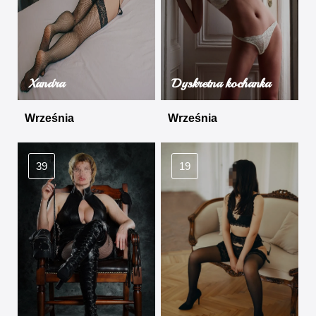
Xandra
Dyskretna kochanka
Września
Września
39
19