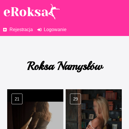
Rejestracja
Logowanie
Roksa Namysłów
21
29