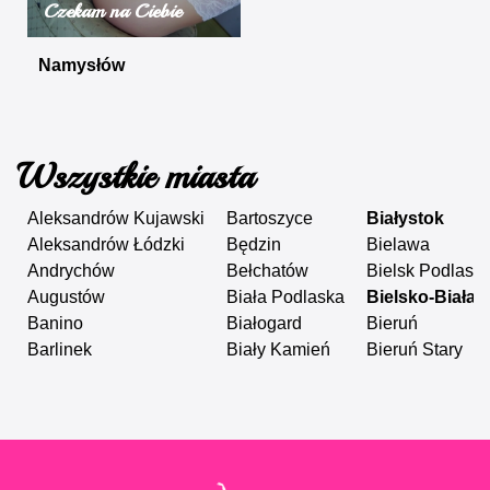
Czekam na Ciebie
Namysłów
Wszystkie miasta
Aleksandrów Kujawski
Bartoszyce
Białystok
Aleksandrów Łódzki
Będzin
Bielawa
Andrychów
Bełchatów
Bielsk Podlaski
Augustów
Biała Podlaska
Bielsko-Biała
Banino
Białogard
Bieruń
Barlinek
Biały Kamień
Bieruń Stary