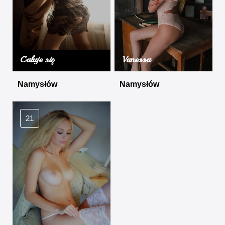
Całuje się
Vanessa
Namysłów
Namysłów
21