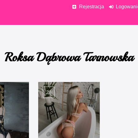
Rejestracja
Logowani
Roksa Dąbrowa Tarnowska
28