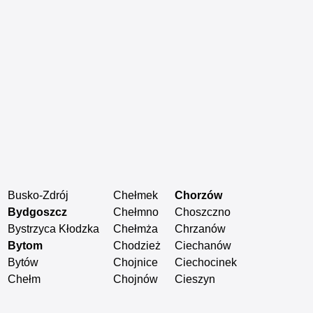
Busko-Zdrój
Chełmek
Chorzów
Czarna Biał
Bydgoszcz
Chełmno
Choszczno
Czarnków
Bystrzyca Kłodzka
Chełmża
Chrzanów
Czechowice
Bytom
Chodzież
Ciechanów
Czeladź
Bytów
Chojnice
Ciechocinek
Czersk Pomo
Chełm
Chojnów
Cieszyn
Częstocho