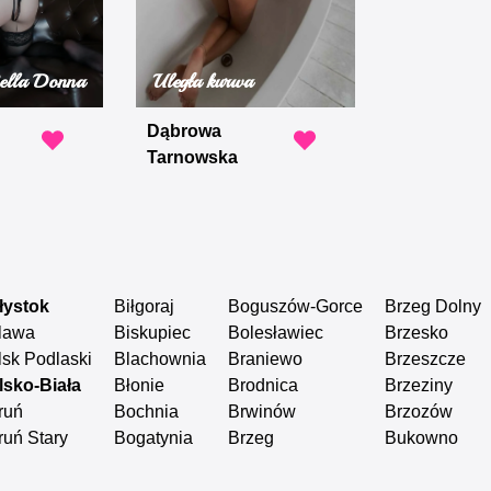
ella Donna
Uległa kurwa
Dąbrowa
Tarnowska
łystok
Biłgoraj
Boguszów-Gorce
Brzeg Dolny
lawa
Biskupiec
Bolesławiec
Brzesko
lsk Podlaski
Blachownia
Braniewo
Brzeszcze
lsko-Biała
Błonie
Brodnica
Brzeziny
ruń
Bochnia
Brwinów
Brzozów
ruń Stary
Bogatynia
Brzeg
Bukowno