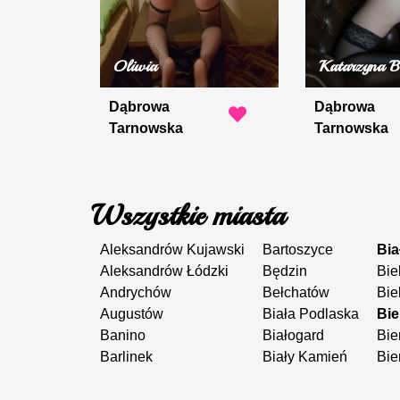
Oliwia
Katarzyna B
Dąbrowa
Dąbrowa
Tarnowska
Tarnowska
Wszystkie miasta
Aleksandrów Kujawski
Bartoszyce
Bia
Aleksandrów Łódzki
Będzin
Bie
Andrychów
Bełchatów
Bie
Augustów
Biała Podlaska
Bie
Banino
Białogard
Bie
Barlinek
Biały Kamień
Bie