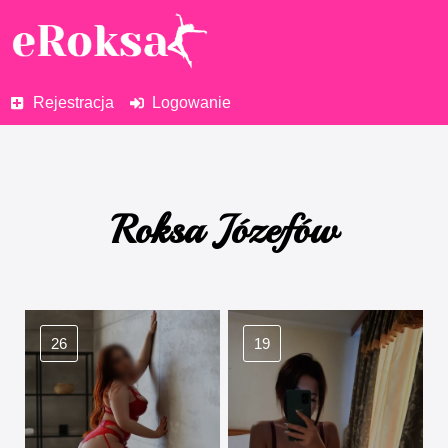
Rejestracja
Logowanie
Roksa Józefów
26
19