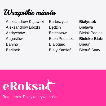
Wszystkie miasta
Aleksandrów Kujawski
Bartoszyce
Białystok
Aleksandrów Łódzki
Będzin
Bielawa
Andrychów
Bełchatów
Bielsk Podlaski
Augustów
Biała Podlaska
Bielsko-Biała
Banino
Białogard
Bieruń
Barlinek
Biały Kamień
Bieruń Stary
Regulamin
Polityka prywatności