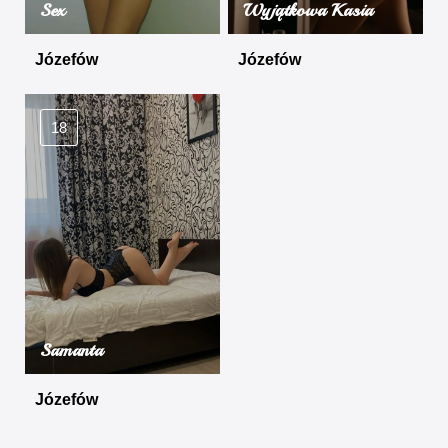
Sex
Wyjątkowa Kasia
Józefów
Józefów
18
Samanta
Józefów