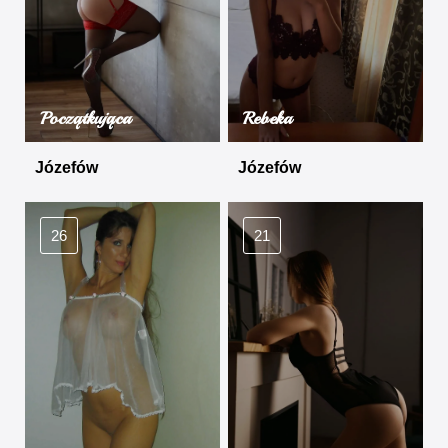
Początkująca
Rebeka
Józefów
Józefów
26
21