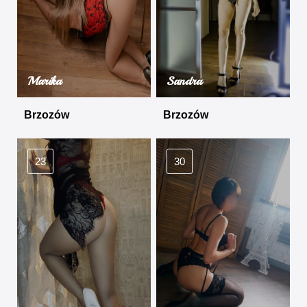
Marika
Sandra
Brzozów
Brzozów
23
30