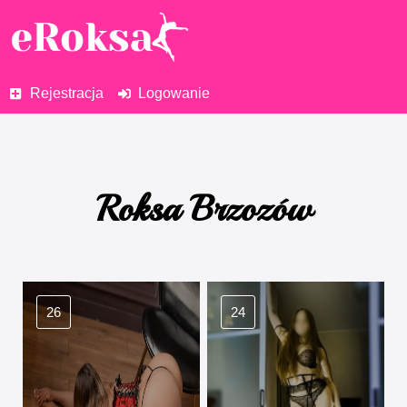
Rejestracja
Logowanie
Roksa Brzozów
26
24