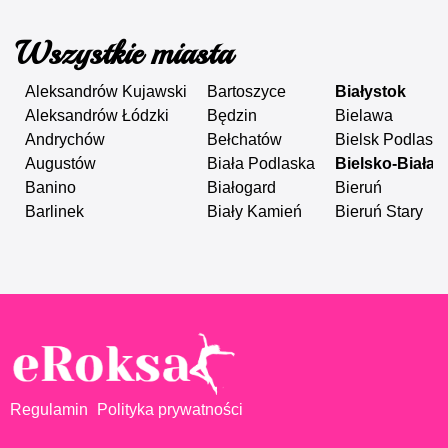
Wszystkie miasta
Aleksandrów Kujawski
Bartoszyce
Białystok
Aleksandrów Łódzki
Będzin
Bielawa
Andrychów
Bełchatów
Bielsk Podlaski
Augustów
Biała Podlaska
Bielsko-Biała
Banino
Białogard
Bieruń
Barlinek
Biały Kamień
Bieruń Stary
Regulamin
Polityka prywatności