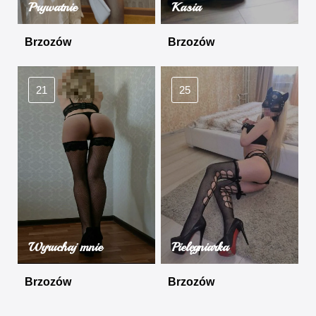
Prywatnie
Kasia
Brzozów
Brzozów
21
25
Wyruchaj mnie
Pielęgniarka
Brzozów
Brzozów