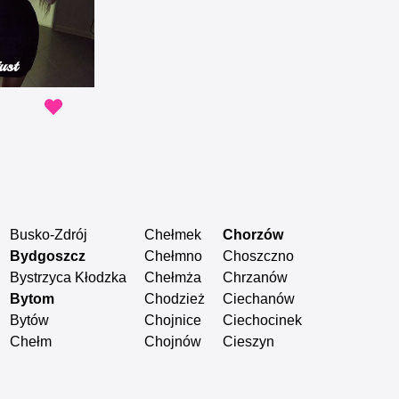
ust
Busko-Zdrój
Chełmek
Chorzów
Czarna Biał
Bydgoszcz
Chełmno
Choszczno
Czarnków
Bystrzyca Kłodzka
Chełmża
Chrzanów
Czechowice
Bytom
Chodzież
Ciechanów
Czeladź
Bytów
Chojnice
Ciechocinek
Czersk Pomo
Chełm
Chojnów
Cieszyn
Częstocho