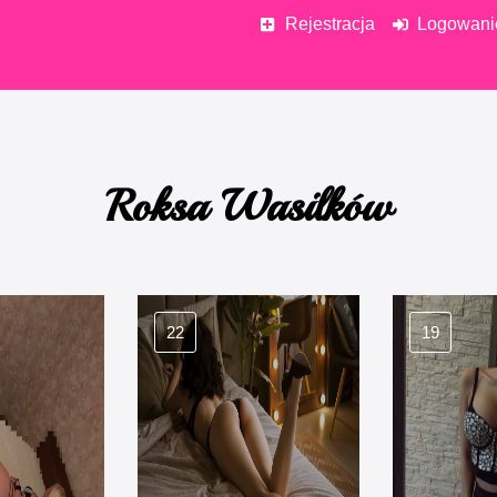
Rejestracja
Logowani
Roksa Wasilków
22
19