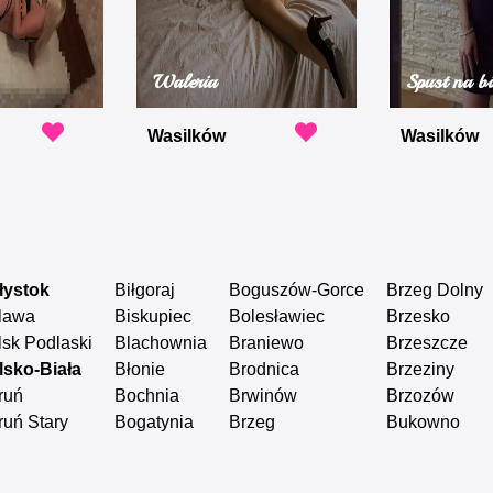
Waleria
Spust na bi
Wasilków
Wasilków
łystok
Biłgoraj
Boguszów-Gorce
Brzeg Dolny
lawa
Biskupiec
Bolesławiec
Brzesko
lsk Podlaski
Blachownia
Braniewo
Brzeszcze
lsko-Biała
Błonie
Brodnica
Brzeziny
ruń
Bochnia
Brwinów
Brzozów
ruń Stary
Bogatynia
Brzeg
Bukowno