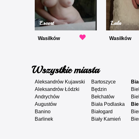
Escort
Lala
Wasilków
Wasilków
Wszystkie miasta
Aleksandrów Kujawski
Bartoszyce
Bia
Aleksandrów Łódzki
Będzin
Bie
Andrychów
Bełchatów
Bie
Augustów
Biała Podlaska
Bie
Banino
Białogard
Bie
Barlinek
Biały Kamień
Bie