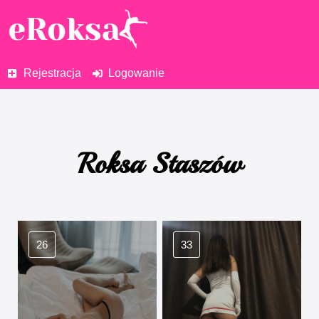
Rejestracja
Logowanie
Roksa Staszów
26
33