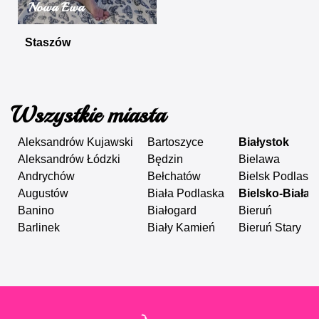
Nowa Ewa
Staszów
Wszystkie miasta
Aleksandrów Kujawski
Bartoszyce
Białystok
Aleksandrów Łódzki
Będzin
Bielawa
Andrychów
Bełchatów
Bielsk Podlaski
Augustów
Biała Podlaska
Bielsko-Biała
Banino
Białogard
Bieruń
Barlinek
Biały Kamień
Bieruń Stary