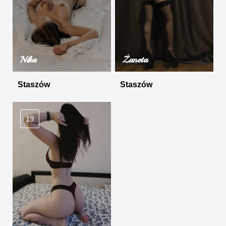
Nika
Żaneta
Staszów
Staszów
19