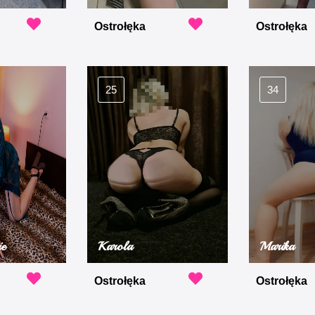
Ostrołęka
Ostrołęka
25
34
ie
Karola
Marika
Ostrołęka
Ostrołęka