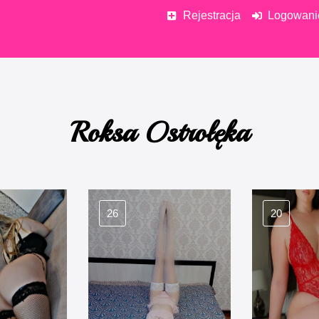
Rejestracja
Logowani
Roksa Ostrołęka
26
20