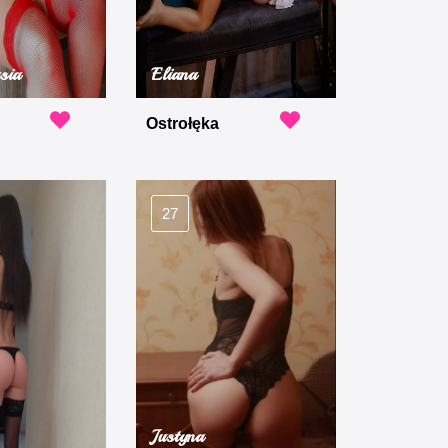
sia
Eliana
Ostrołęka
27
Justyna