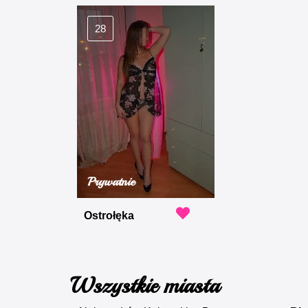
28
Prywatnie
Ostrołęka
Wszystkie miasta