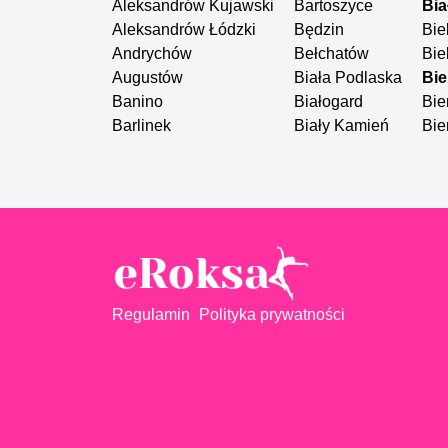
Aleksandrów Kujawski
Bartoszyce
Bia
Aleksandrów Łódzki
Będzin
Bie
Andrychów
Bełchatów
Bie
Augustów
Biała Podlaska
Bie
Banino
Białogard
Bie
Barlinek
Biały Kamień
Bie
Regulamin
Polityka prywatności