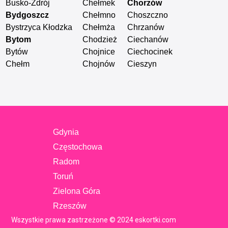
Busko-Zdrój
Chełmek
Chorzów
Czarna Biał
Bydgoszcz
Chełmno
Choszczno
Czarnków
Bystrzyca Kłodzka
Chełmża
Chrzanów
Czechowice
Bytom
Chodzież
Ciechanów
Czeladź
Bytów
Chojnice
Ciechocinek
Czersk Pomo
Chełm
Chojnów
Cieszyn
Częstocho
Gdynia
Częstochowa
Radom
Toruń
Zielona Góra
Rzeszów
Wszystkie prawa zastrzeżone © 2024 eskortki.com