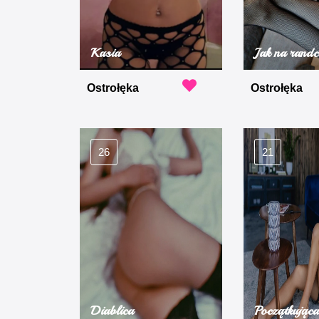
Kasia
Jak na randc
Ostrołęka
Ostrołęka
26
21
Diablica
Początkująca