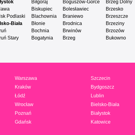
łystok
Biłgoraj
Boguszów-Gorce
Brzeg Dolny
lawa
Biskupiec
Bolesławiec
Brzesko
lsk Podlaski
Blachownia
Braniewo
Brzeszcze
lsko-Biała
Błonie
Brodnica
Brzeziny
ruń
Bochnia
Brwinów
Brzozów
ruń Stary
Bogatynia
Brzeg
Bukowno
Warszawa
Szczecin
Kraków
Bydgoszcz
Łódź
Lublin
Wrocław
Bielsko-Biała
Poznań
Białystok
Gdańsk
Katowice