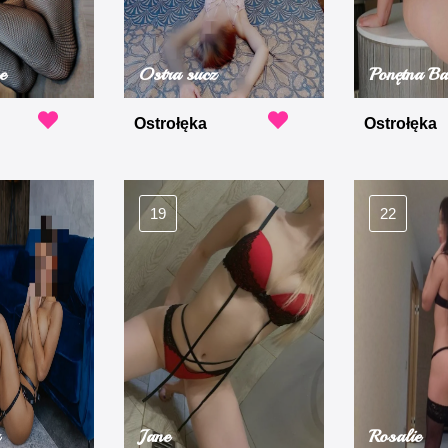
e
Ostra sucz
Ponętna Ba
Ostrołęka
Ostrołęka
19
22
Jane
Rosalie