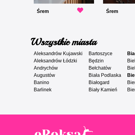
Śrem
Śrem
Wszystkie miasta
Aleksandrów Kujawski
Bartoszyce
Bia
Aleksandrów Łódzki
Będzin
Bie
Andrychów
Bełchatów
Bie
Augustów
Biała Podlaska
Bie
Banino
Białogard
Bie
Barlinek
Biały Kamień
Bie