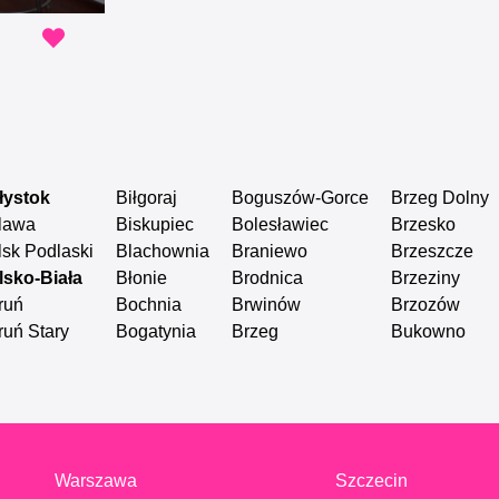
łystok
Biłgoraj
Boguszów-Gorce
Brzeg Dolny
lawa
Biskupiec
Bolesławiec
Brzesko
lsk Podlaski
Blachownia
Braniewo
Brzeszcze
lsko-Biała
Błonie
Brodnica
Brzeziny
ruń
Bochnia
Brwinów
Brzozów
ruń Stary
Bogatynia
Brzeg
Bukowno
Warszawa
Szczecin