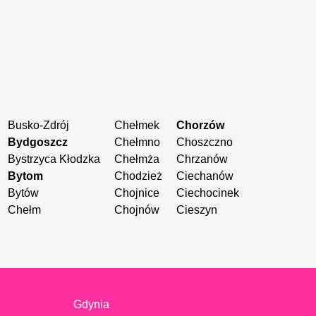
Busko-Zdrój
Chełmek
Chorzów
Czarna Biał
Bydgoszcz
Chełmno
Choszczno
Czarnków
Bystrzyca Kłodzka
Chełmża
Chrzanów
Czechowice
Bytom
Chodzież
Ciechanów
Czeladź
Bytów
Chojnice
Ciechocinek
Czersk Pomo
Chełm
Chojnów
Cieszyn
Częstocho
Gdynia