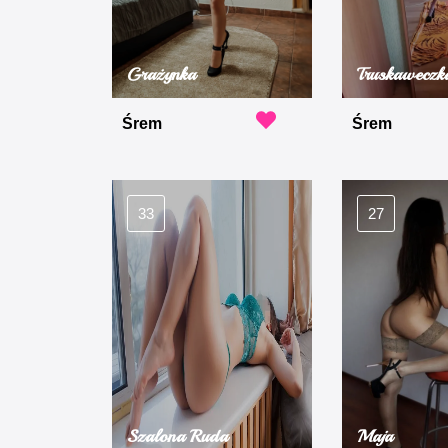
Grażynka
Truskaweczk
Śrem
Śrem
33
27
Szalona Ruda
Maja