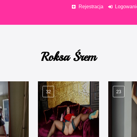
Rejestracja
Logowani
Roksa Śrem
32
23