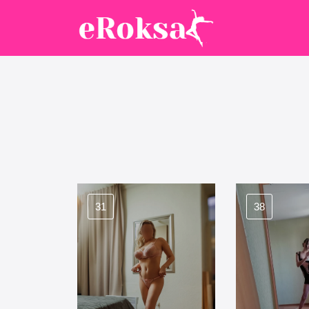
31
38