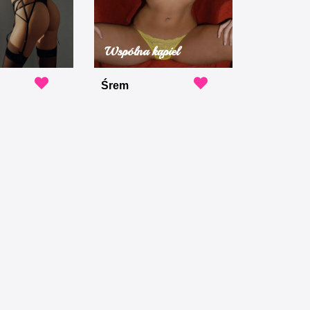
Wspólna kąpiel
Śrem