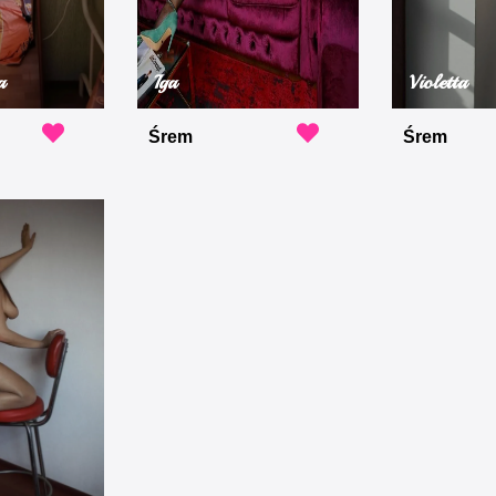
a
Iga
Violetta
Śrem
Śrem