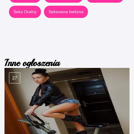
Seks Oralny
Seksowna bielizna
Inne ogłoszenia
27