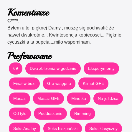
Komentarze
C****:
Byłem u tej pięknej Damy , muszę się pochwalić że
nawet dwukrotnie... Kwintesencja kobiecości... Pięknie
cycuszki a ta pupcia....miło wspominam.
Preferowane
69
Dwa zbliżenia w godzinie
Eksperymenty
Finał w buzi
Gra wstępna
Klimat GFE
Masaż
Masaż GFE
Minetka
Na jeźdźca
Od tyłu
Podduszanie
Rimming
Seks Analny
Seks hiszpański
Seks klasyczny