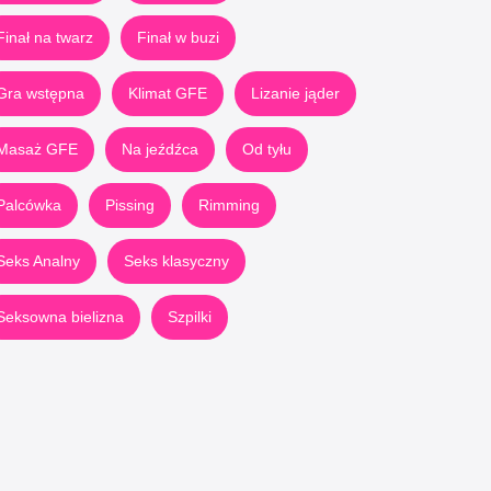
Finał na twarz
Finał w buzi
Gra wstępna
Klimat GFE
Lizanie jąder
Masaż GFE
Na jeźdźca
Od tyłu
Palcówka
Pissing
Rimming
Seks Analny
Seks klasyczny
Seksowna bielizna
Szpilki