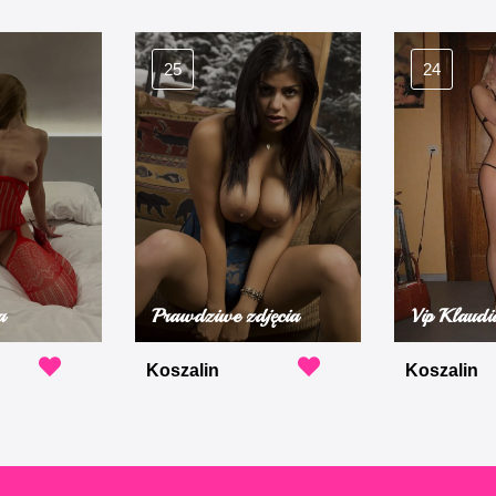
25
24
a
Prawdziwe zdjęcia
Vip Klaudi
Koszalin
Koszalin