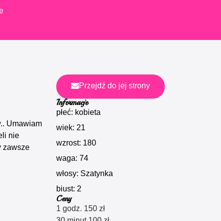
e
Przejdź do jej strony
Informacje
płeć: kobieta
w.. Umawiam
wiek: 21
li nie
wzrost: 180
zy zawsze
waga: 74
włosy: Szatynka
biust: 2
Ceny
1 godz. 150 zł
30 minut 100 zł