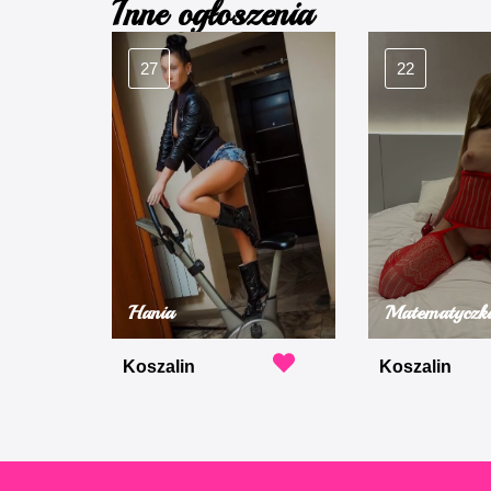
Inne ogłoszenia
27
22
Hania
Matematyczk
Koszalin
Koszalin