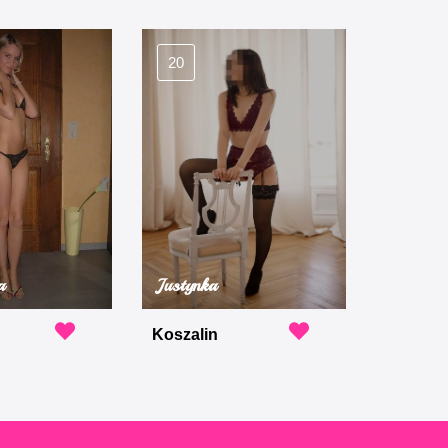
20
a
Justynka
Koszalin