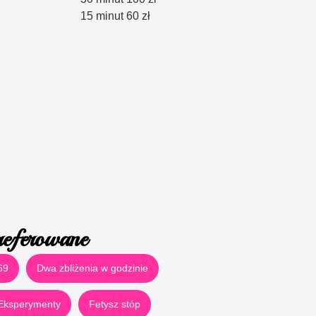
15 minut 60 zł
referowane
69
Dwa zbliżenia w godzinie
Eksperymenty
Fetysz stóp