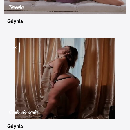
Tereska
Gdynia
28
Ciało do ciała
Gdynia