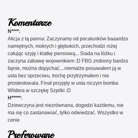
Komentarze
N****:
Akcja z tą panna: Zaczynamy od pocałunków baaardzo
namiętnych, mokrych i głębokich, przechodzi niżej
całując szyję i klatkę piersiową... Siada na łóżku i
zaczyna zabawę wojownikiem :D FBG zrobiony bardzo
fajnie, można dopychać....niemalże posuwałem ją w
usta bez sprzeciwu, trochę przytrzymałem i nie
prostestowała. Finał przyjęty w usta niczym bomba
Wildera w szczękę Szpilki :D
H*****:
Dziewczyna jest niezrównana, dogodzi każdemu, nie
ma się co zastanawiać, tylko odwiedzać. Wszystko w
cenie
Preferowane