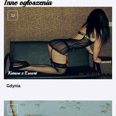
Inne ogłoszenia
32
Kurwa z Escort
Gdynia
27