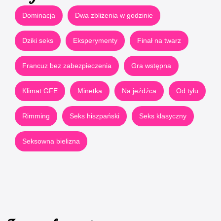
Dominacja
Dwa zbliżenia w godzinie
Dziki seks
Eksperymenty
Finał na twarz
Francuz bez zabezpieczenia
Gra wstępna
Klimat GFE
Minetka
Na jeźdźca
Od tyłu
Rimming
Seks hiszpański
Seks klasyczny
Seksowna bielizna