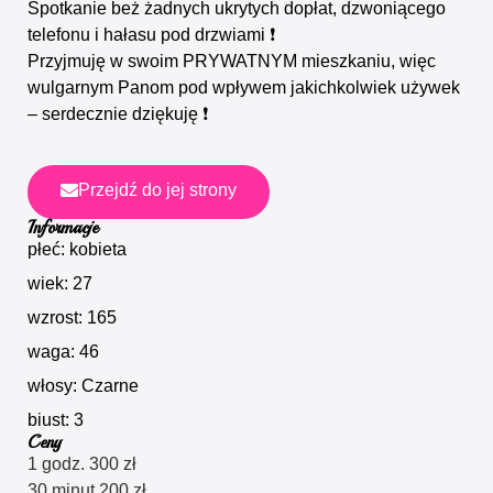
Spotkanie beż żadnych ukrytych dopłat, dzwoniącego
telefonu i hałasu pod drzwiami ❗️
Przyjmuję w swoim PRYWATNYM mieszkaniu, więc
wulgarnym Panom pod wpływem jakichkolwiek używek
– serdecznie dziękuję ❗️
Przejdź do jej strony
Informacje
płeć: kobieta
wiek: 27
wzrost: 165
waga: 46
włosy: Czarne
biust: 3
Ceny
1 godz. 300 zł
30 minut 200 zł