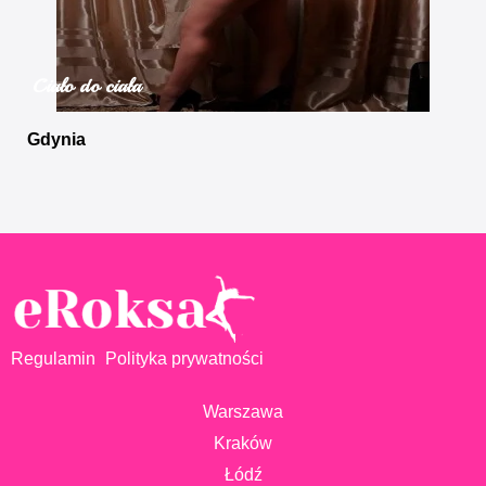
Ciało do ciała
Gdynia
Regulamin
Polityka prywatności
Warszawa
Kraków
Łódź