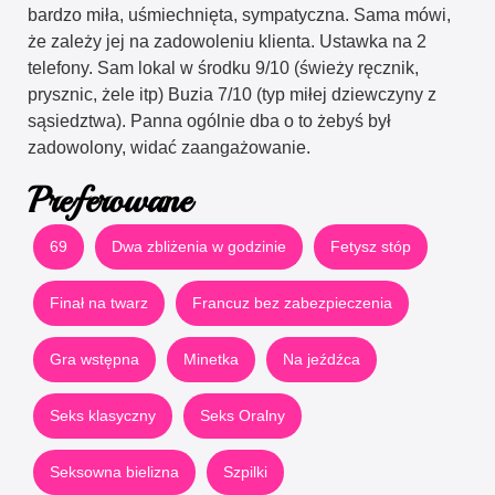
bardzo miła, uśmiechnięta, sympatyczna. Sama mówi,
że zależy jej na zadowoleniu klienta. Ustawka na 2
telefony. Sam lokal w środku 9/10 (świeży ręcznik,
prysznic, żele itp) Buzia 7/10 (typ miłej dziewczyny z
sąsiedztwa). Panna ogólnie dba o to żebyś był
zadowolony, widać zaangażowanie.
Preferowane
69
Dwa zbliżenia w godzinie
Fetysz stóp
Finał na twarz
Francuz bez zabezpieczenia
Gra wstępna
Minetka
Na jeźdźca
Seks klasyczny
Seks Oralny
Seksowna bielizna
Szpilki