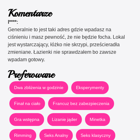
Komentarze
I****:
Generalnie to jest taki adres gdzie wpadasz na
ciśnieniu i masz pewność, że nie będzie focha. Lokal
jest wystarczający, łóżko nie skrzypi, prześcieradła
zmieniane. Łazienki nie sprawdzałem bo zawsze
wpadam gotowy.
Preferowane
Dwa zbliżenia w godzinie
Eksperymenty
Finał na ciało
Francuz bez zabezpieczenia
Gra wstępna
Lizanie jąder
Minetka
Rimming
Seks Analny
Seks klasyczny