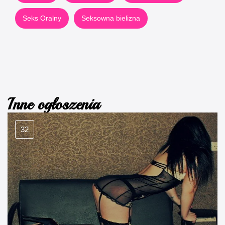
Seks Oralny
Seksowna bielizna
Inne ogłoszenia
32