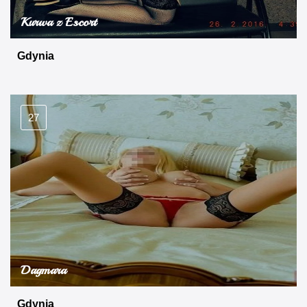
Kurwa z Escort
Gdynia
27
Dagmara
Gdynia