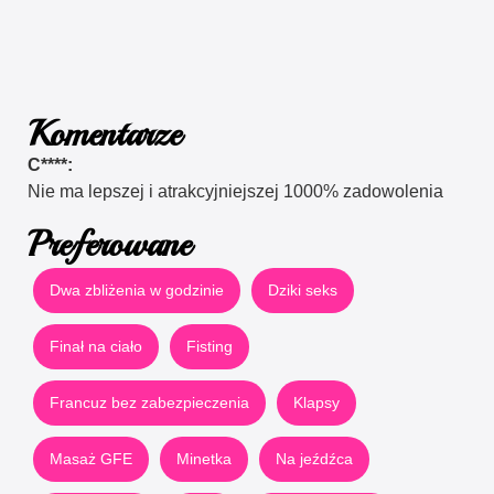
Komentarze
C****:
Nie ma lepszej i atrakcyjniejszej 1000% zadowolenia
Preferowane
Dwa zbliżenia w godzinie
Dziki seks
Finał na ciało
Fisting
Francuz bez zabezpieczenia
Klapsy
Masaż GFE
Minetka
Na jeźdźca