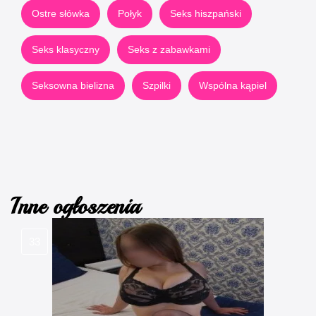
Ostre słówka
Połyk
Seks hiszpański
Seks klasyczny
Seks z zabawkami
Seksowna bielizna
Szpilki
Wspólna kąpiel
Inne ogłoszenia
33