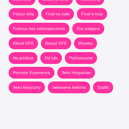
Fetysz stóp
Finał na ciało
Finał w buzi
Francuz bez zabezpieczenia
Gra wstępna
Klimat GFE
Masaż GFE
Minetka
Na jeźdźca
Od tyłu
Podduszanie
Pornstar Experience
Seks hiszpański
Seks klasyczny
Seksowna bielizna
Szpilki