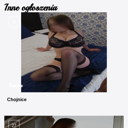
Inne ogłoszenia
33
Karina
Chojnice
27