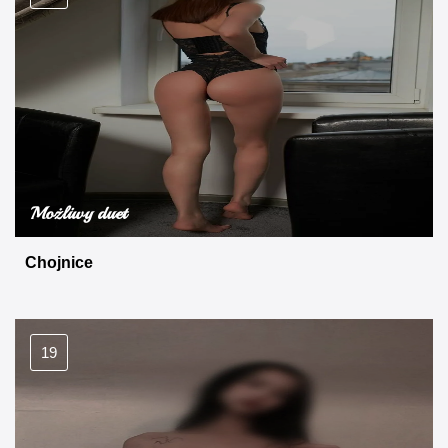
Możliwy duet
Chojnice
19