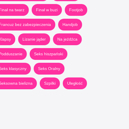
Finał na twarz
Finał w buzi
Footjob
Francuz bez zabezpieczenia
Handjob
Klapsy
Lizanie jąder
Na jeźdźca
Podduszanie
Seks hiszpański
Seks klasyczny
Seks Oralny
Seksowna bielizna
Szpilki
Uległość