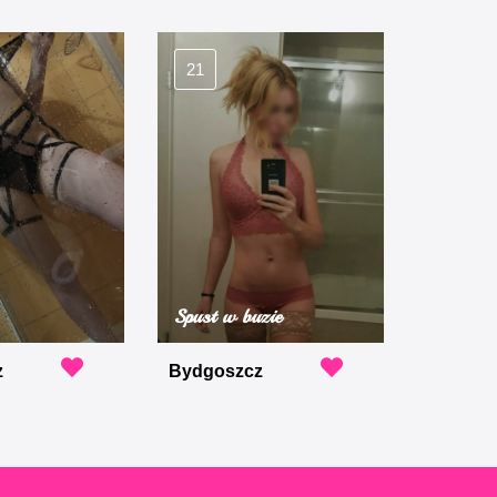
21
Spust w buzie
z
Bydgoszcz