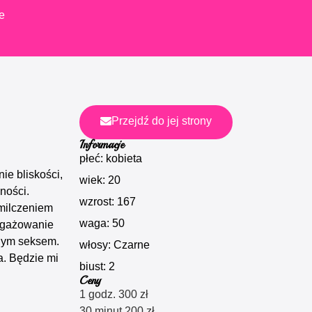
e
Przejdź do jej strony
Informacje
płeć: kobieta
ie bliskości,
wiek: 20
ności.
wzrost: 167
milczeniem
waga: 50
ngażowanie
nym seksem.
włosy: Czarne
a. Będzie mi
biust: 2
Ceny
1 godz. 300 zł
30 minut 200 zł