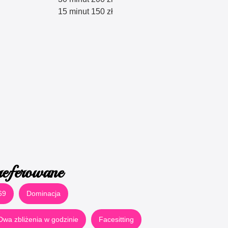
15 minut 150 zł
referowane
69
Dominacja
Dwa zbliżenia w godzinie
Facesitting