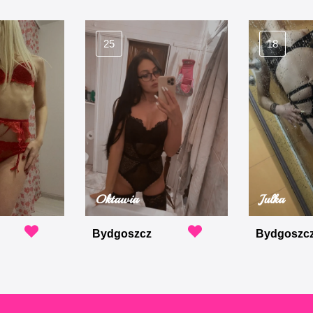
25
18
Oktawia
Julka
Bydgoszcz
Bydgoszc