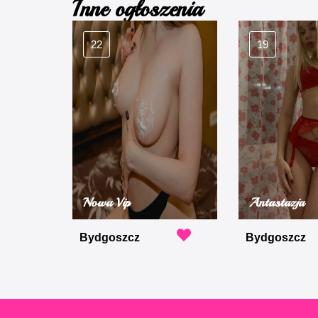
Inne ogłoszenia
22
19
Nowa Vip
Antastazja
Bydgoszcz
Bydgoszcz