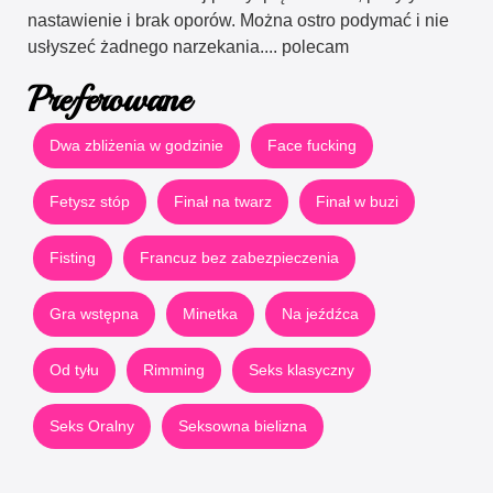
nastawienie i brak oporów. Można ostro podymać i nie
usłyszeć żadnego narzekania.... polecam
Preferowane
Dwa zbliżenia w godzinie
Face fucking
Fetysz stóp
Finał na twarz
Finał w buzi
Fisting
Francuz bez zabezpieczenia
Gra wstępna
Minetka
Na jeźdźca
Od tyłu
Rimming
Seks klasyczny
Seks Oralny
Seksowna bielizna