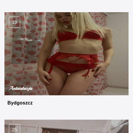
19
Antastazja
Bydgoszcz
25