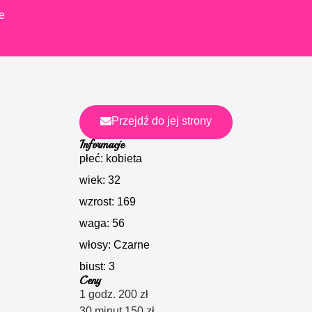
e
Przejdź do jej strony
Informacje
płeć: kobieta
wiek: 32
wzrost: 169
waga: 56
włosy: Czarne
biust: 3
Ceny
1 godz. 200 zł
30 minut 150 zł