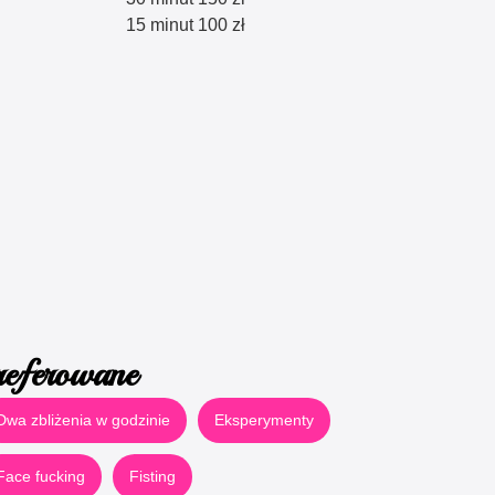
15 minut 100 zł
referowane
Dwa zbliżenia w godzinie
Eksperymenty
Face fucking
Fisting