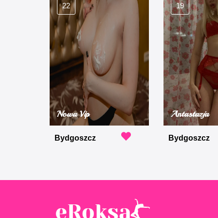
22
19
Nowa Vip
Antastazja
Bydgoszcz
Bydgoszcz