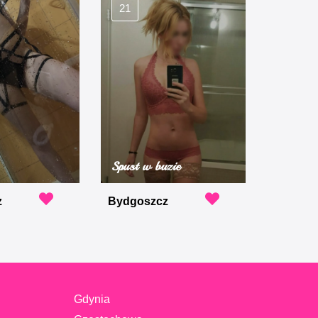
21
Spust w buzie
z
Bydgoszcz
Gdynia