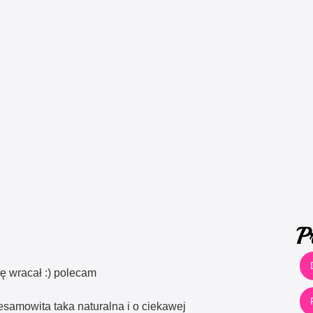
P
 wracał :) polecam
esamowita taka naturalna i o ciekawej