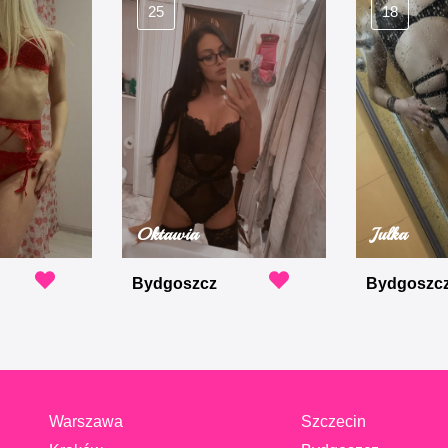
25
18
Oktawia
Julka
Bydgoszcz
Bydgoszc
Warszawa
Szczecin