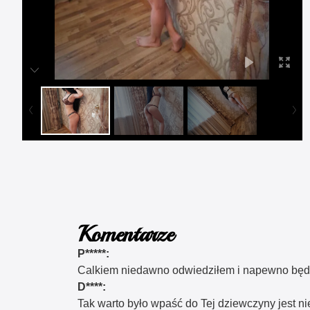
Komentarze
P*****:
Calkiem niedawno odwiedziłem i napewno będę
D****:
Tak warto było wpaść do Tej dziewczyny jest ni