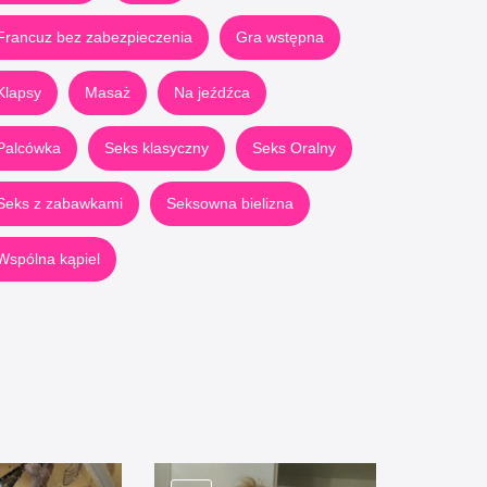
Francuz bez zabezpieczenia
Gra wstępna
Klapsy
Masaż
Na jeźdźca
Palcówka
Seks klasyczny
Seks Oralny
Seks z zabawkami
Seksowna bielizna
Wspólna kąpiel