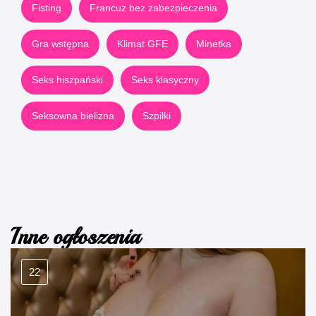
Fisting
Francuz bez zabezpieczenia
Gra wstępna
Klimat GFE
Minetka
Seks hiszpański
Seks klasyczny
Seksowna bielizna
Szpilki
Inne ogłoszenia
22