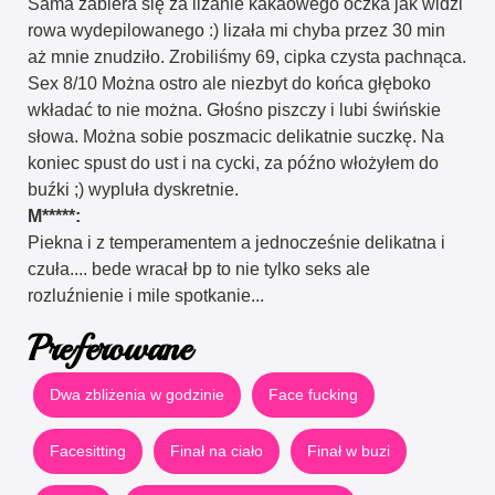
Sama zabiera się za lizanie kakaowego oczka jak widzi
rowa wydepilowanego :) lizała mi chyba przez 30 min
aż mnie znudziło. Zrobiliśmy 69, cipka czysta pachnąca.
Sex 8/10 Można ostro ale niezbyt do końca głęboko
wkładać to nie można. Głośno piszczy i lubi świńskie
słowa. Można sobie poszmacic delikatnie suczkę. Na
koniec spust do ust i na cycki, za późno włożyłem do
buźki ;) wypluła dyskretnie.
M*****:
Piekna i z temperamentem a jednocześnie delikatna i
czuła.... bede wracał bp to nie tylko seks ale
rozluźnienie i mile spotkanie...
Preferowane
Dwa zbliżenia w godzinie
Face fucking
Facesitting
Finał na ciało
Finał w buzi