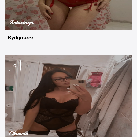
Antastazja
Bydgoszcz
25
Oktawia