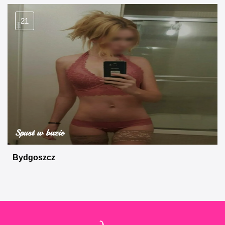
21
Spust w buzie
Bydgoszcz