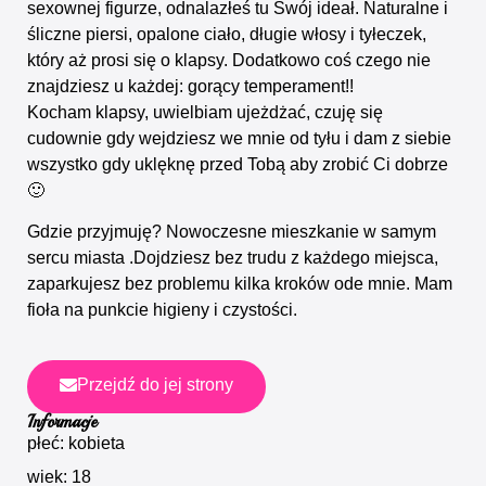
sexownej figurze, odnalazłeś tu Swój ideał. Naturalne i
śliczne piersi, opalone ciało, długie włosy i tyłeczek,
który aż prosi się o klapsy. Dodatkowo coś czego nie
znajdziesz u każdej: gorący temperament!!
Kocham klapsy, uwielbiam ujeżdżać, czuję się
cudownie gdy wejdziesz we mnie od tyłu i dam z siebie
wszystko gdy uklęknę przed Tobą aby zrobić Ci dobrze
🙂
Gdzie przyjmuję? Nowoczesne mieszkanie w samym
sercu miasta .Dojdziesz bez trudu z każdego miejsca,
zaparkujesz bez problemu kilka kroków ode mnie. Mam
fioła na punkcie higieny i czystości.
Przejdź do jej strony
Informacje
płeć: kobieta
wiek: 18