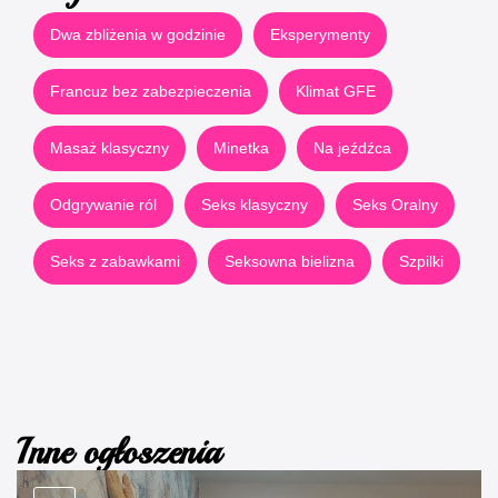
Dwa zbliżenia w godzinie
Eksperymenty
Francuz bez zabezpieczenia
Klimat GFE
Masaż klasyczny
Minetka
Na jeźdźca
Odgrywanie ról
Seks klasyczny
Seks Oralny
Seks z zabawkami
Seksowna bielizna
Szpilki
Inne ogłoszenia