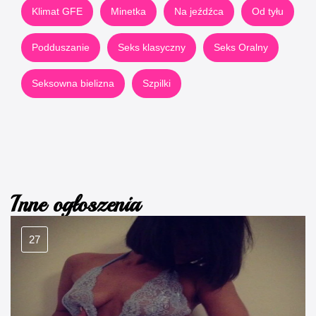
Klimat GFE
Minetka
Na jeźdźca
Od tyłu
Podduszanie
Seks klasyczny
Seks Oralny
Seksowna bielizna
Szpilki
Inne ogłoszenia
27