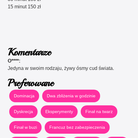
15 minut 150 zł
Komentarze
O****:
Jedyna w swoim rodzaju, żywy ósmy cud świata.
Preferowane
Dominacja
Dwa zbliżenia w godzinie
Dyskrecja
Eksperymenty
Finał na twarz
Finał w buzi
Francuz bez zabezpieczenia