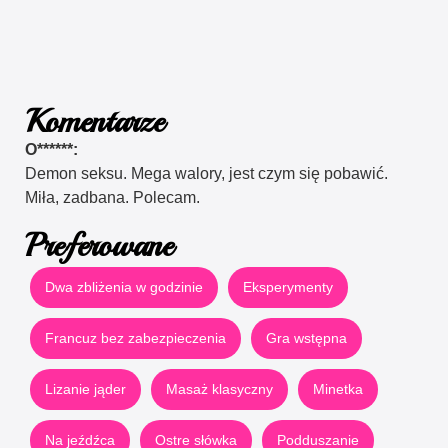
Komentarze
O******:
Demon seksu. Mega walory, jest czym się pobawić.
Miła, zadbana. Polecam.
Preferowane
Dwa zbliżenia w godzinie
Eksperymenty
Francuz bez zabezpieczenia
Gra wstępna
Lizanie jąder
Masaż klasyczny
Minetka
Na jeźdźca
Ostre słówka
Podduszanie