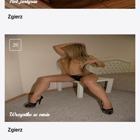
Hot Justysia
Zgierz
28
Wszystko w cenie
Zgierz