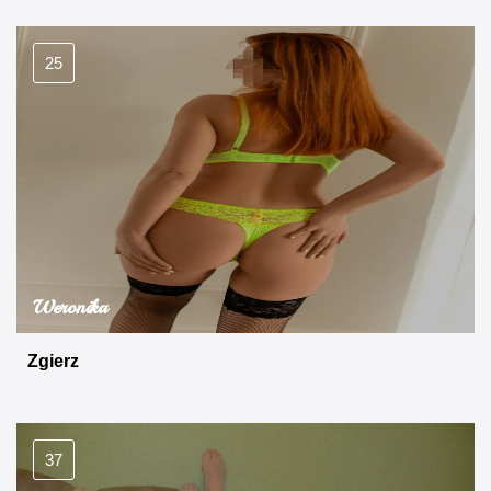
25
Weronika
Zgierz
37