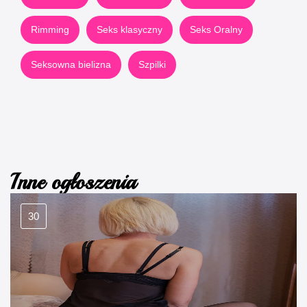
Rimming
Seks klasyczny
Seks Oralny
Seksowna bielizna
Szpilki
Inne ogłoszenia
30