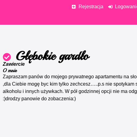
Rejestracja
Logowani
Głębokie gardło
Zawiercie
O mnie
Zapraszam panów do mojego prywatnego apartamentu na sło
,dla Ciebie mogę byc kim tylko zechcesz…..p.s nie spotykam 
alkoholu i innych używkach. W pół godzinnej opcji nie ma odg
:)drodzy panowie do zobaczenia:)