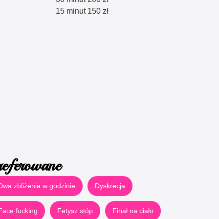
15 minut 150 zł
referowane
Dwa zbliżenia w godzinie
Dyskrecja
Face fucking
Fetysz stóp
Finał na ciało