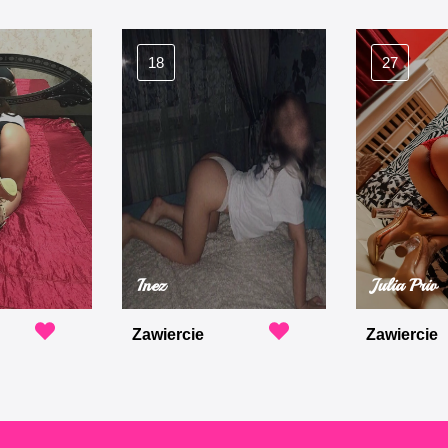
18
27
Inez
Julia Priv
Zawiercie
Zawiercie