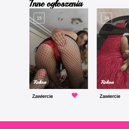
Inne ogłoszenia
19
34
Roksa
Roksa
Zawiercie
Zawiercie