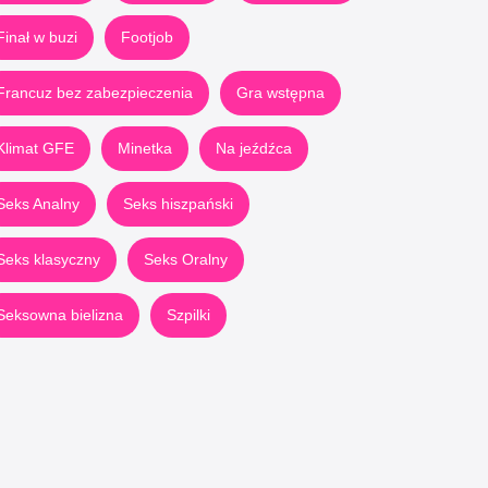
Finał w buzi
Footjob
Francuz bez zabezpieczenia
Gra wstępna
Klimat GFE
Minetka
Na jeźdźca
Seks Analny
Seks hiszpański
Seks klasyczny
Seks Oralny
Seksowna bielizna
Szpilki