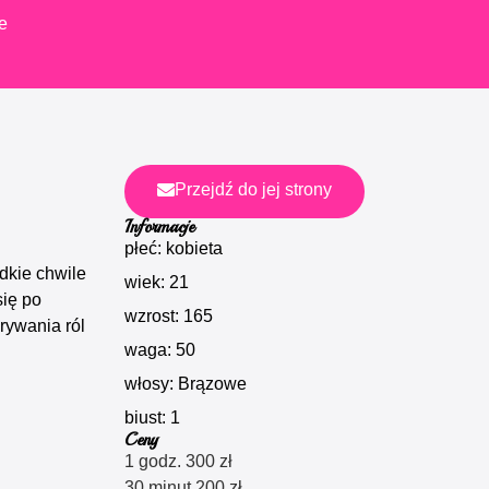
e
Przejdź do jej strony
Informacje
płeć: kobieta
dkie chwile
wiek: 21
się po
wzrost: 165
rywania ról
waga: 50
włosy: Brązowe
biust: 1
Ceny
1 godz. 300 zł
30 minut 200 zł