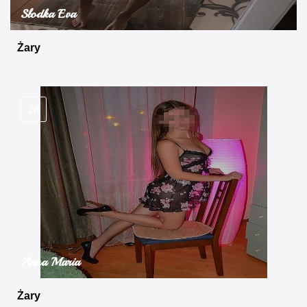
Słodka Eva
Żary
28
Anna Maria
Żary