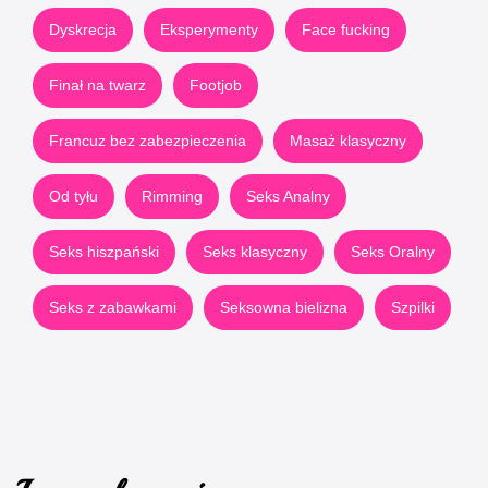
Dyskrecja
Eksperymenty
Face fucking
Finał na twarz
Footjob
Francuz bez zabezpieczenia
Masaż klasyczny
Od tyłu
Rimming
Seks Analny
Seks hiszpański
Seks klasyczny
Seks Oralny
Seks z zabawkami
Seksowna bielizna
Szpilki