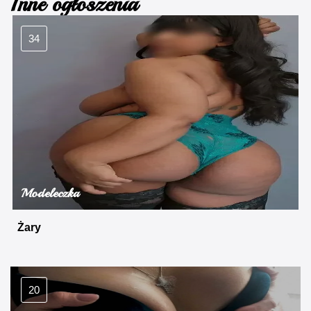
Inne ogłoszenia
34
Modeleczka
Żary
20