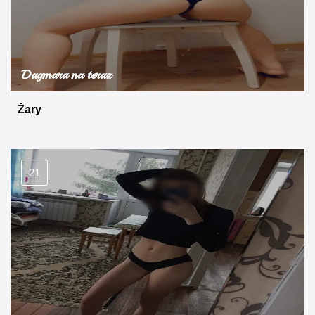
Dagmara na teraz
Żary
21