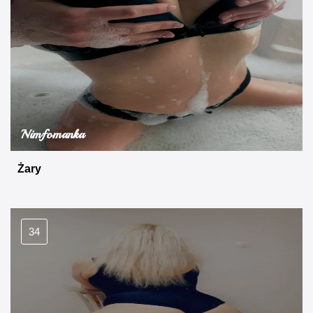
Nimfomanka
Żary
34