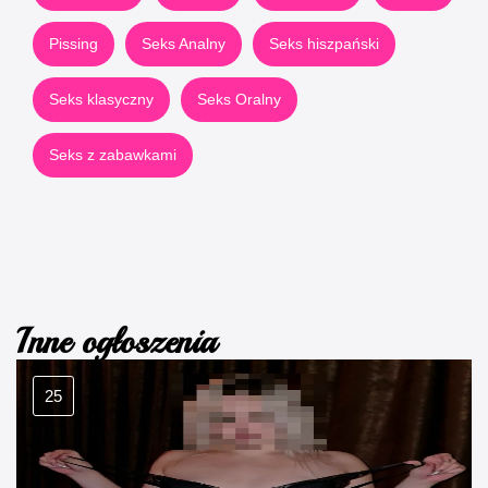
Pissing
Seks Analny
Seks hiszpański
Seks klasyczny
Seks Oralny
Seks z zabawkami
Inne ogłoszenia
25