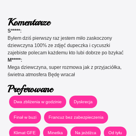
Komentarze
S*****:
Byłem dziś pierwszy raz jestem miło zaskoczony
dziewczyna 100% ze zdjęć dupeczka i cycuszki
zajebiste polecam każdemu kto lubi dobrze po bzykać
M*****:
Mega dziewczyna, super rozmowa jak z przyjaciółka,
świetna atmosfera Będę wracał
Preferowane
Dwa zbliżenia w godzinie
Dyskrecja
Finał w buzi
Francuz bez zabezpieczenia
Klimat GFE
Minetka
Na jeźdźca
Od tyłu