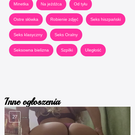
Minetka
Na jeźdźca
Od tyłu
Ostre słówka
Robienie zdjęć
Seks hiszpański
Seks klasyczny
Seks Oralny
Seksowna bielizna
Szpilki
Uległość
Inne ogłoszenia
27