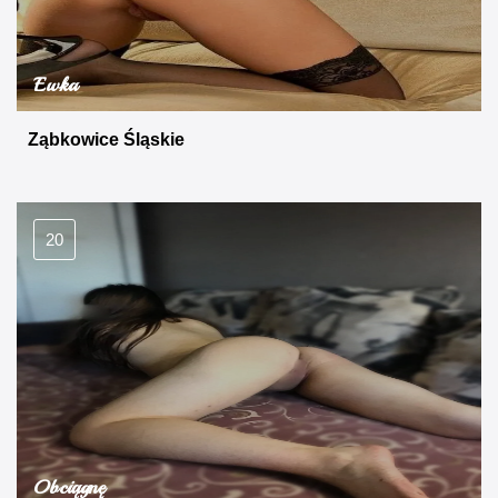
Ewka
Ząbkowice Śląskie
20
Obciągnę