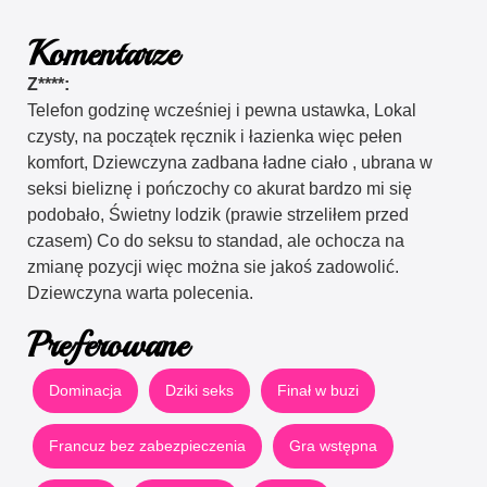
Komentarze
Z****:
Telefon godzinę wcześniej i pewna ustawka, Lokal
czysty, na początek ręcznik i łazienka więc pełen
komfort, Dziewczyna zadbana ładne ciało , ubrana w
seksi bieliznę i pończochy co akurat bardzo mi się
podobało, Świetny lodzik (prawie strzeliłem przed
czasem) Co do seksu to standad, ale ochocza na
zmianę pozycji więc można sie jakoś zadowolić.
Dziewczyna warta polecenia.
Preferowane
Dominacja
Dziki seks
Finał w buzi
Francuz bez zabezpieczenia
Gra wstępna