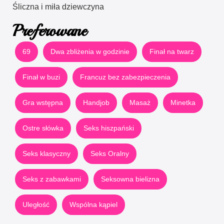
Śliczna i miła dziewczyna
Preferowane
69
Dwa zbliżenia w godzinie
Finał na twarz
Finał w buzi
Francuz bez zabezpieczenia
Gra wstępna
Handjob
Masaż
Minetka
Ostre słówka
Seks hiszpański
Seks klasyczny
Seks Oralny
Seks z zabawkami
Seksowna bielizna
Uległość
Wspólna kąpiel