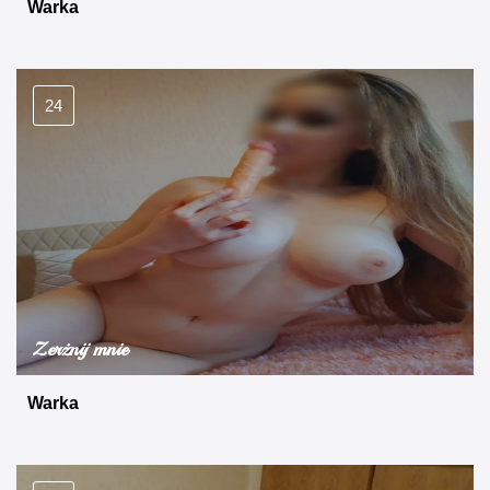
Warka
24
Zerżnij mnie
Warka