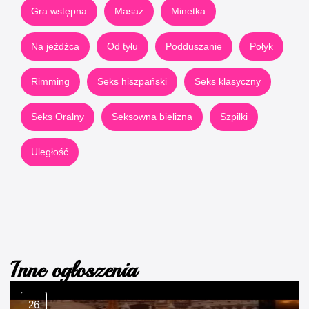
Gra wstępna
Masaż
Minetka
Na jeźdźca
Od tyłu
Podduszanie
Połyk
Rimming
Seks hiszpański
Seks klasyczny
Seks Oralny
Seksowna bielizna
Szpilki
Uległość
Inne ogłoszenia
26