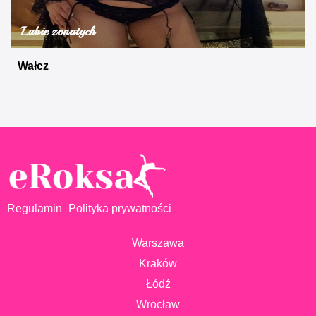
Lubie zonatych
Wałcz
Regulamin
Polityka prywatności
Warszawa
Kraków
Łódź
Wrocław