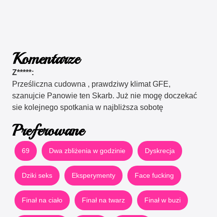
Komentarze
Z*****:
Prześliczna cudowna , prawdziwy klimat GFE,
szanujcie Panowie ten Skarb. Już nie mogę doczekać
sie kolejnego spotkania w najbliższa sobotę
Preferowane
69
Dwa zbliżenia w godzinie
Dyskrecja
Dziki seks
Eksperymenty
Face fucking
Finał na ciało
Finał na twarz
Finał w buzi