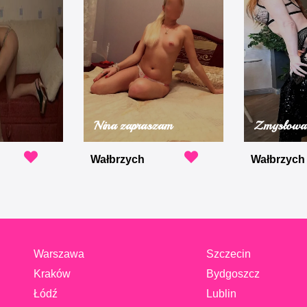
Nina zapraszam
Zmysłowa
Wałbrzych
Wałbrzych
Warszawa
Szczecin
Kraków
Bydgoszcz
Łódź
Lublin