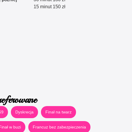
15 minut 150 zł
referowane
69
Dyskrecja
Finał na twarz
Finał w buzi
Francuz bez zabezpieczenia