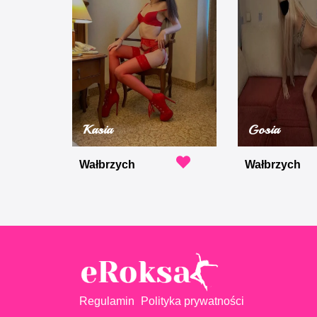
Kasia
Gosia
Wałbrzych
Wałbrzych
Regulamin
Polityka prywatności