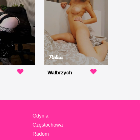
Piękna
Wałbrzych
Gdynia
Częstochowa
Radom