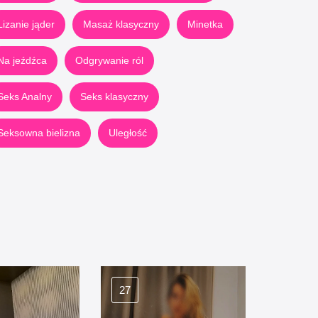
Lizanie jąder
Masaż klasyczny
Minetka
Na jeźdźca
Odgrywanie ról
Seks Analny
Seks klasyczny
Seksowna bielizna
Uległość
27