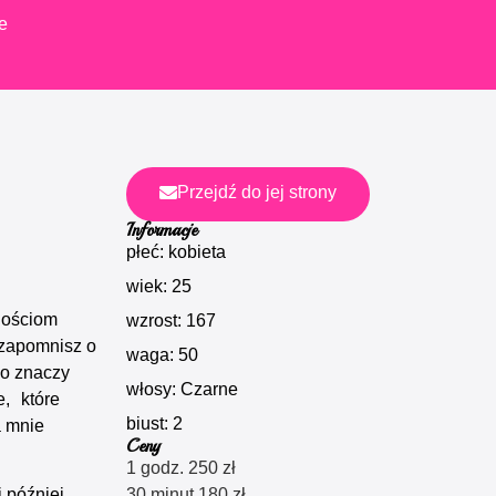
e
Przejdź do jej strony
Informacje
płeć: kobieta
wiek: 25
nościom
wzrost: 167
 zapomnisz o
waga: 50
co znaczy
włosy: Czarne
e, które
biust: 2
a mnie
Ceny
1 godz. 250 zł
30 minut 180 zł
j później