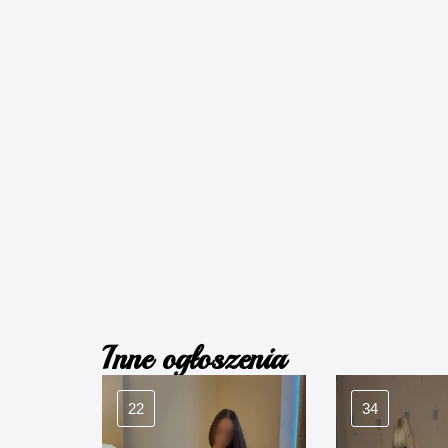
Inne ogłoszenia
22
34