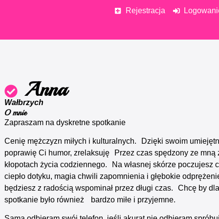
Rejestracja
Logowani
Anna
Wałbrzych
O mnie
Zapraszam na dyskretne spotkanie
Cenię mężczyzn miłych i kulturalnych. Dzięki swoim umiejęt
poprawię Ci humor, zrelaksuję Przez czas spędzony ze mną
kłopotach życia codziennego. Na własnej skórze poczujesz 
ciepło dotyku, magia chwili zapomnienia i głębokie odprężeni
będziesz z radością wspominał przez długi czas. Chcę by dl
spotkanie było również bardzo miłe i przyjemne.
Sama odbieram swój telefon, jeśli akurat nie odbieram spróbu