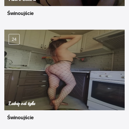
Świnoujście
24
Lubię od tyłu
Świnoujście