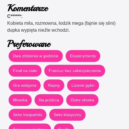
Komentarze
C******:
Kobieta miła, rozmowna, łodzik mega (fajnie się slini)
dupka wypięta nieźle wchodzi.
Preferowane
Dwa zbliżenia w godzinie
Eksperymenty
Finał na ciało
Francuz bez zabezpieczenia
Gra wstępna
Klapsy
Lizanie jąder
Minetka
Na jeźdźca
Ostre słówka
Seks hiszpański
Seks klasyczny