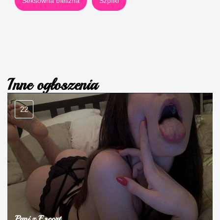
Seksowna bielizna
Szpilki
Inne ogłoszenia
22
Pani z Escort