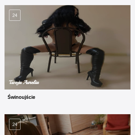
24
Twoja Aurelia
Świnoujście
24