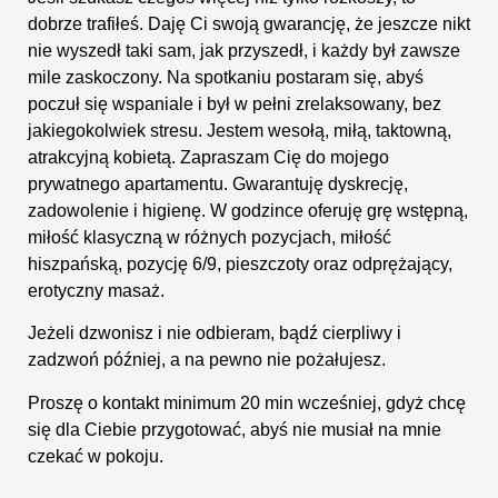
dobrze trafiłeś. Daję Ci swoją gwarancję, że jeszcze nikt
nie wyszedł taki sam, jak przyszedł, i każdy był zawsze
mile zaskoczony. Na spotkaniu postaram się, abyś
poczuł się wspaniale i był w pełni zrelaksowany, bez
jakiegokolwiek stresu. Jestem wesołą, miłą, taktowną,
atrakcyjną kobietą. Zapraszam Cię do mojego
prywatnego apartamentu. Gwarantuję dyskrecję,
zadowolenie i higienę. W godzince oferuję grę wstępną,
miłość klasyczną w różnych pozycjach, miłość
hiszpańską, pozycję 6/9, pieszczoty oraz odprężający,
erotyczny masaż.
Jeżeli dzwonisz i nie odbieram, bądź cierpliwy i
zadzwoń później, a na pewno nie pożałujesz.
Proszę o kontakt minimum 20 min wcześniej, gdyż chcę
się dla Ciebie przygotować, abyś nie musiał na mnie
czekać w pokoju.