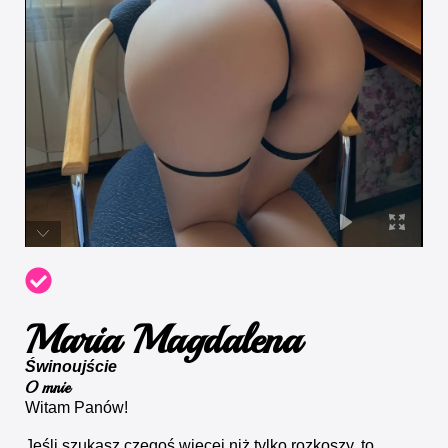
Maria Magdalena
Świnoujście
O mnie
Witam Panów!
Jeśli szukasz czegoś więcej niż tylko rozkoszy, to