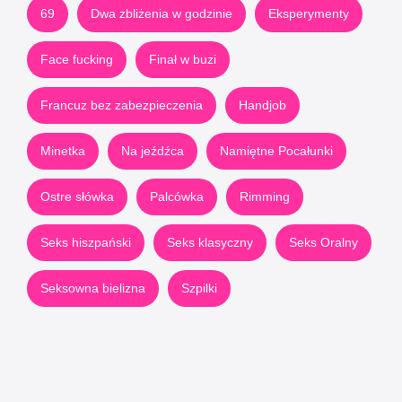
69
Dwa zbliżenia w godzinie
Eksperymenty
Face fucking
Finał w buzi
Francuz bez zabezpieczenia
Handjob
Minetka
Na jeźdźca
Namiętne Pocałunki
Ostre słówka
Palcówka
Rimming
Seks hiszpański
Seks klasyczny
Seks Oralny
Seksowna bielizna
Szpilki