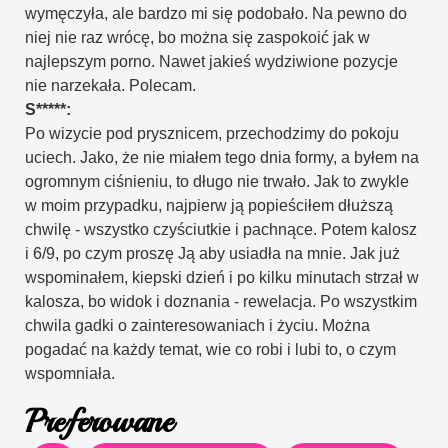
wymęczyła, ale bardzo mi się podobało. Na pewno do
niej nie raz wrócę, bo można się zaspokoić jak w
najlepszym porno. Nawet jakieś wydziwione pozycje
nie narzekała. Polecam.
S*****:
Po wizycie pod prysznicem, przechodzimy do pokoju
uciech. Jako, że nie miałem tego dnia formy, a byłem na
ogromnym ciśnieniu, to długo nie trwało. Jak to zwykle
w moim przypadku, najpierw ją popieściłem dłuższą
chwilę - wszystko czyściutkie i pachnące. Potem kalosz
i 6/9, po czym proszę Ją aby usiadła na mnie. Jak już
wspominałem, kiepski dzień i po kilku minutach strzał w
kalosza, bo widok i doznania - rewelacja. Po wszystkim
chwila gadki o zainteresowaniach i życiu. Można
pogadać na każdy temat, wie co robi i lubi to, o czym
wspomniała.
Preferowane