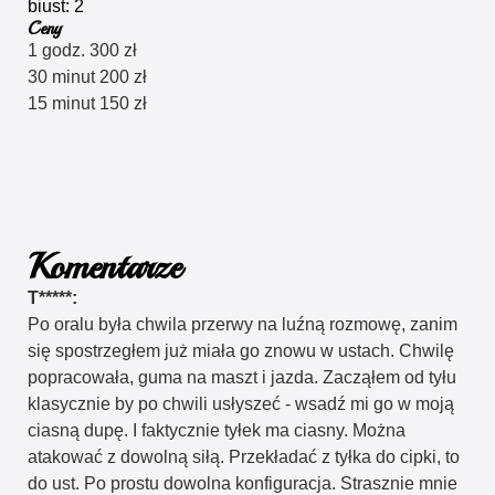
biust: 2
Ceny
1 godz. 300 zł
30 minut 200 zł
15 minut 150 zł
Komentarze
T*****:
Po oralu była chwila przerwy na luźną rozmowę, zanim
się spostrzegłem już miała go znowu w ustach. Chwilę
popracowała, guma na maszt i jazda. Zacząłem od tyłu
klasycznie by po chwili usłyszeć - wsadź mi go w moją
ciasną dupę. I faktycznie tyłek ma ciasny. Można
atakować z dowolną siłą. Przekładać z tyłka do cipki, to
do ust. Po prostu dowolna konfiguracja. Strasznie mnie