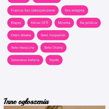
Francuz bez zabezpieczenia
Gra wstępna
Klapsy
Klimat GFE
Minetka
Na jeźdźca
Ostre słówka
Seks hiszpański
Seks klasyczny
Seks Oralny
Seksowna bielizna
Szpilki
Inne ogłoszenia