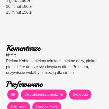
1 godz. 250 zł
30 minut 180 zł
15 minut 150 zł
Komentarze
N****:
Piękna Kobieta, piękny uśmiech, piękne oczy, piękne
piersi które dobrze się chwyta w dłoni. Polecam,
oczywiście wolałbym mieć ją dla siebie
Preferowane
69
Dwa zbliżenia w godzinie
Dyskrecja
Dziki seks
Finał na twarz