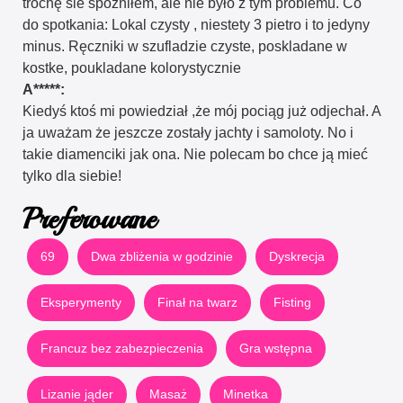
trochę sie spóźniłem, ale nie było z tym problemu. Co
do spotkania: Lokal czysty , niestety 3 pietro i to jedyny
minus. Ręczniki w szufladzie czyste, poskladane w
kostke, poukladane kolorystycznie
A*****:
Kiedyś ktoś mi powiedział ,że mój pociąg już odjechał. A
ja uważam że jeszcze zostały jachty i samoloty. No i
takie diamenciki jak ona. Nie polecam bo chce ją mieć
tylko dla siebie!
Preferowane
69
Dwa zbliżenia w godzinie
Dyskrecja
Eksperymenty
Finał na twarz
Fisting
Francuz bez zabezpieczenia
Gra wstępna
Lizanie jąder
Masaż
Minetka