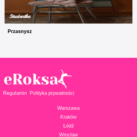
Studentka
Przasnysz
Regulamin
Polityka prywatności
Warszawa
Kraków
Łódź
Wrocław