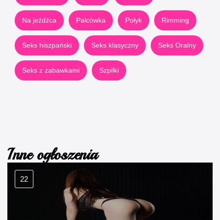
Na jeźdźca
Palcówka
Połyk
Rimming
Seks hiszpański
Seks klasyczny
Seks Oralny
Seks z zabawkami
Szpilki
Inne ogłoszenia
22