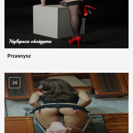
Najlepsza obciągara
Przasnysz
24