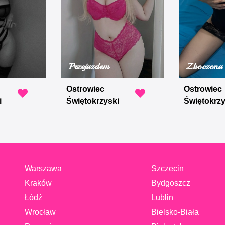
Przejazdem
Zboczona 
Ostrowiec
Ostrowiec
i
Świętokrzyski
Świętokrzy
Warszawa
Szczecin
Kraków
Bydgoszcz
Łódź
Lublin
Wrocław
Bielsko-Biała