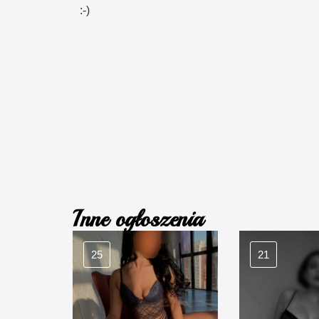
:-)
Inne ogłoszenia
25
21