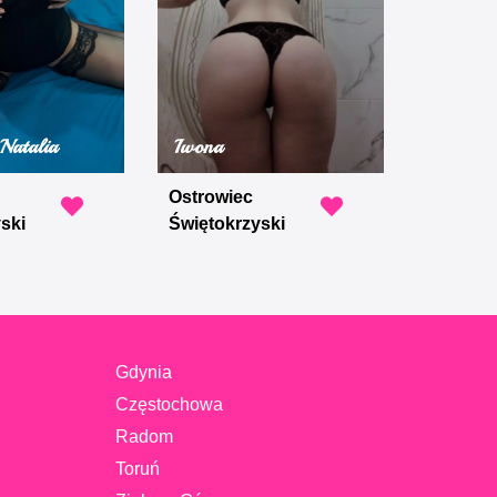
Natalia
Iwona
Ostrowiec
ski
Świętokrzyski
Gdynia
Częstochowa
Radom
Toruń