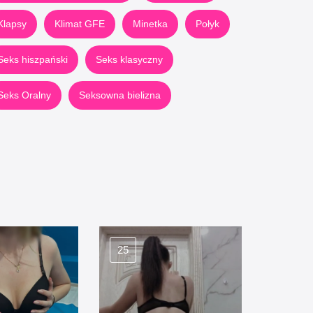
Klapsy
Klimat GFE
Minetka
Połyk
Seks hiszpański
Seks klasyczny
Seks Oralny
Seksowna bielizna
25