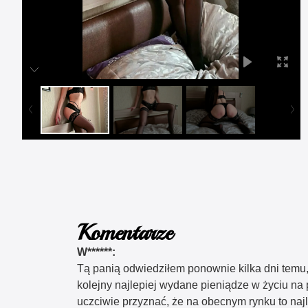
Komentarze
W******:
Tą panią odwiedziłem ponownie kilka dni temu,
kolejny najlepiej wydane pieniądze w życiu na p
uczciwie przyznać, że na obecnym rynku to najl