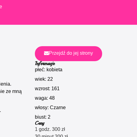
e
Przejdź do jej strony
Informacje
płeć: kobieta
wiek: 22
ienia.
wzrost: 161
nie ze mną
waga: 48
włosy: Czarne
.
biust: 2
Ceny
1 godz. 300 zł
30 minut 200 zł