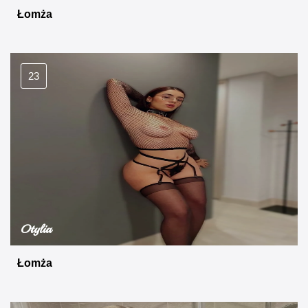
Łomża
23
Otylia
Łomża