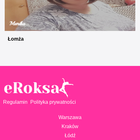
Marika
Łomża
Regulamin
Polityka prywatności
Warszawa
Kraków
Łódź