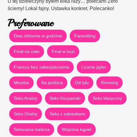
U tej dziewczyny byłem kilka razy… polecam! Zero
ściemy! Lokal fajny. Ustawka konkret. Polecanko!
Preferowane
Dwa zbliżenia w godzinie
Facesitting
Finał na ciało
Finał w buzi
Francuz bez zabezpieczenia
Lizanie jąder
Minetka
Na jeźdźca
Od tyłu
Rimming
Seks Analny
Seks hiszpański
Seks klasyczny
Seks Oralny
Seks z zabawkami
Seksowna bielizna
Wspólna kąpiel