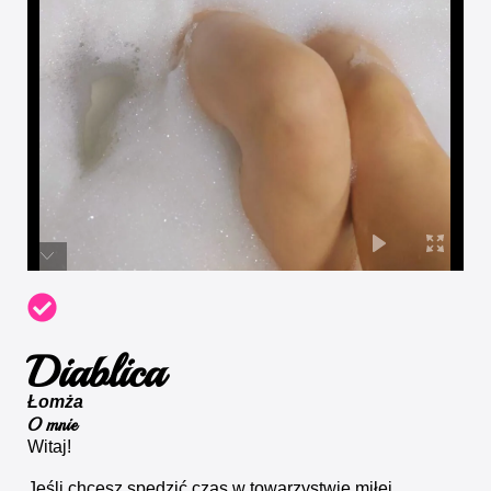
Diablica
Łomża
O mnie
Witaj!
Jeśli chcesz spędzić czas w towarzystwie miłej,