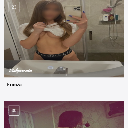
23
Małgorzata
Łomża
30