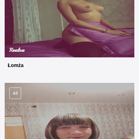
Realna
Łomża
44