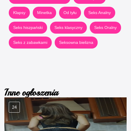
Klapsy
Minetka
Od tyłu
Seks Analny
Seks hiszpański
Seks klasyczny
Seks Oralny
Seks z zabawkami
Seksowna bielizna
Inne ogłoszenia
24