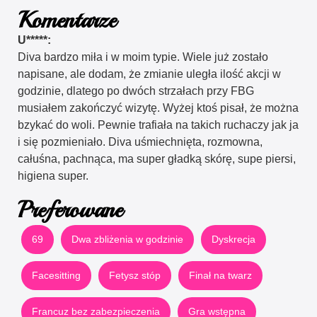
Komentarze
U*****:
Diva bardzo miła i w moim typie. Wiele już zostało
napisane, ale dodam, że zmianie uległa ilość akcji w
godzinie, dlatego po dwóch strzałach przy FBG
musiałem zakończyć wizytę. Wyżej ktoś pisał, że można
bzykać do woli. Pewnie trafiała na takich ruchaczy jak ja
i się pozmieniało. Diva uśmiechnięta, rozmowna,
całuśna, pachnąca, ma super gładką skórę, supe piersi,
higiena super.
Preferowane
69
Dwa zbliżenia w godzinie
Dyskrecja
Facesitting
Fetysz stóp
Finał na twarz
Francuz bez zabezpieczenia
Gra wstępna