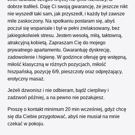
dobrze trafiłeś. Daję Ci swoją gwarancję, że jeszcze nikt
nie wyszedł taki sam, jak przyszedł, i każdy był zawsze
mile zaskoczony. Na spotkaniu postaram się, abyś
poczuł się wspaniale i był w pełni zrelaksowany, bez
jakiegokolwiek stresu. Jestem wesołą, miłą, taktowną,
atrakcyjną kobietą. Zapraszam Cię do mojego
prywatnego apartamentu. Gwarantuję dyskrecję,
zadowolenie i higienę. W godzince oferuję grę wstępną,
miłość klasyczną w różnych pozycjach, miłość
hiszpańską, pozycję 6/9, pieszczoty oraz odprężający,
erotyczny masaż.
Jeżeli dzwonisz i nie odbieram, bądź cierpliwy i
zadzwoń później, a na pewno nie pożałujesz.
Proszę o kontakt minimum 20 min wcześniej, gdyż chcę
się dla Ciebie przygotować, abyś nie musiał na mnie
czekać w pokoju.