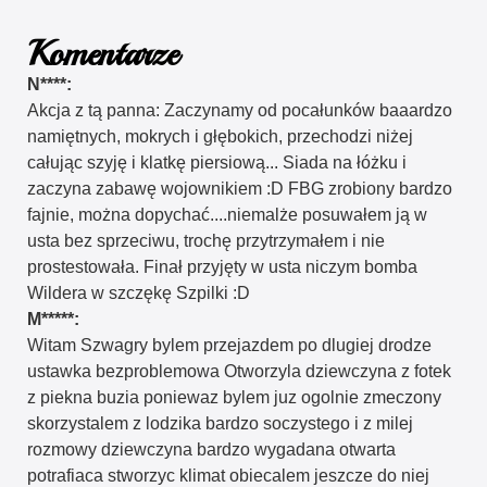
Komentarze
N****:
Akcja z tą panna: Zaczynamy od pocałunków baaardzo
namiętnych, mokrych i głębokich, przechodzi niżej
całując szyję i klatkę piersiową... Siada na łóżku i
zaczyna zabawę wojownikiem :D FBG zrobiony bardzo
fajnie, można dopychać....niemalże posuwałem ją w
usta bez sprzeciwu, trochę przytrzymałem i nie
prostestowała. Finał przyjęty w usta niczym bomba
Wildera w szczękę Szpilki :D
M*****:
Witam Szwagry bylem przejazdem po dlugiej drodze
ustawka bezproblemowa Otworzyla dziewczyna z fotek
z piekna buzia poniewaz bylem juz ogolnie zmeczony
skorzystalem z lodzika bardzo soczystego i z milej
rozmowy dziewczyna bardzo wygadana otwarta
potrafiaca stworzyc klimat obiecalem jeszcze do niej