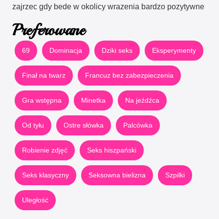
zajrzec gdy bede w okolicy wrazenia bardzo pozytywne
Preferowane
69
Dominacja
Dziki seks
Eksperymenty
Finał na twarz
Francuz bez zabezpieczenia
Gra wstępna
Minetka
Na jeźdźca
Od tyłu
Ostre słówka
Palcówka
Robienie zdjęć
Seks hiszpański
Seks klasyczny
Seksowna bielizna
Szpilki
Uległość