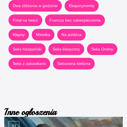
Dwa zbliżenia w godzinie
Eksperymenty
Finał na twarz
Francuz bez zabezpieczenia
Klapsy
Minetka
Na jeźdźca
Seks hiszpański
Seks klasyczny
Seks Oralny
Seks z zabawkami
Seksowna bielizna
Inne ogłoszenia
27