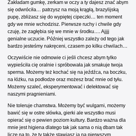
Zakładam gumkę, zerkam w oczy a ty dajesz znać abym
się odwróciła… patrzysz na moją krągłą, brazylijską
pupę, zbliżasz się do wypiętej cipeczki… ten moment
gdy we mnie wchodzisz. Pierwsze ruchy i chwile gdy
czuję, że zagłębia się we mnie w środku…. Ajjjj
genialne uczucie. Później wszystko zależy od tego jak
bardzo jesteśmy nakręceni, czasem po kilku chwilach…
Oczywiście nie odmowie ci jeśli chcesz abym tylko
wypieściła cię oralnie i spróbowała jak smakuje twoja
sperma. Możemy też kochać się na jeźdźca, na boczku,
na łóżku, na podłodze oraz możesz brać mnie od tyłu.
Możemy szaleć, eksperymentować i delektować się
naszymi pragnieniami.
Nie toleruje chamstwa. Możemy być wulgarni, możemy
bawić się w ostre słówka, gierki ale wszystko musi
opierać się o pewien poziom kultury. Bardzo ważna dla
mnie jest higiena dlatego tak jak sama o nią dbam tak
liczę na to, że ty także stawiasz ją na pierwszym