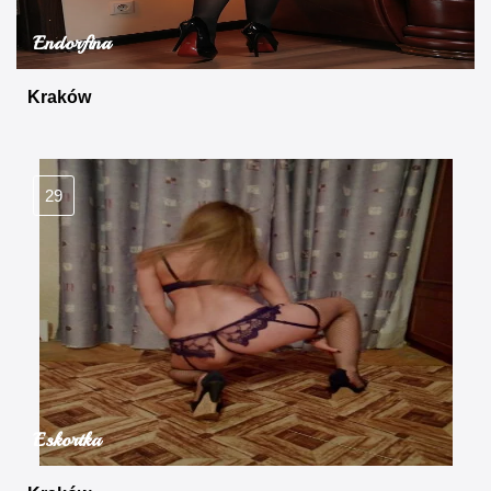
Endorfina
Kraków
29
Eskortka