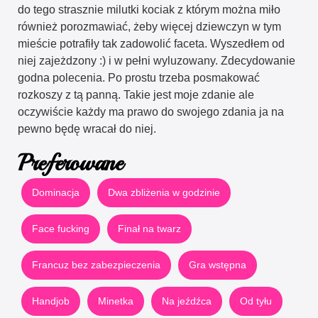
do tego strasznie milutki kociak z którym można miło
również porozmawiać, żeby więcej dziewczyn w tym
mieście potrafiły tak zadowolić faceta. Wyszedłem od
niej zajeżdzony :) i w pełni wyluzowany. Zdecydowanie
godna polecenia. Po prostu trzeba posmakować
rozkoszy z tą panną. Takie jest moje zdanie ale
oczywiście każdy ma prawo do swojego zdania ja na
pewno będę wracał do niej.
Preferowane
Dominacja
Dwa zbliżenia w godzinie
Face fucking
Finał na twarz
Francuz bez zabezpieczenia
Gra wstępna
Handjob
Minetka
Na jeźdźca
Od tyłu