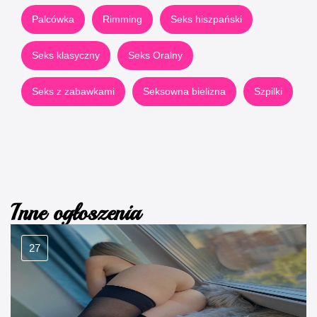
Palcówka
Rimming
Seks hiszpański
Seks klasyczny
Seks Oralny
Seks z zabawkami
Seksowna bielizna
Szpilki
Inne ogłoszenia
27