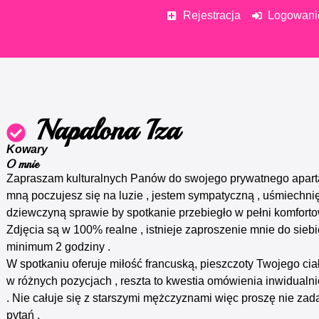
Rejestracja
Logowani
Napalona Iza
Kowary
O mnie
Zapraszam kulturalnych Panów do swojego prywatnego apart
mną poczujesz się na luzie , jestem sympatyczną , uśmiechni
dziewczyną sprawie by spotkanie przebiegło w pełni komforto
Zdjęcia są w 100% realne , istnieje zaproszenie mnie do siebi
minimum 2 godziny .
W spotkaniu oferuje miłość francuską, pieszczoty Twojego ciał
w różnych pozycjach , reszta to kwestia omówienia inwidualni
. Nie całuje się z starszymi mężczyznami więc proszę nie zad
pytań .