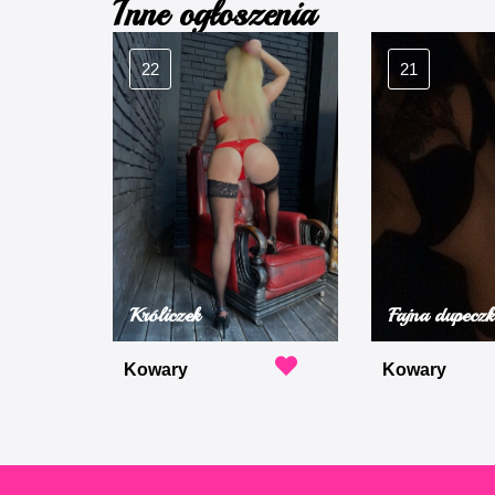
Inne ogłoszenia
22
21
Króliczek
Fajna dupecz
Kowary
Kowary