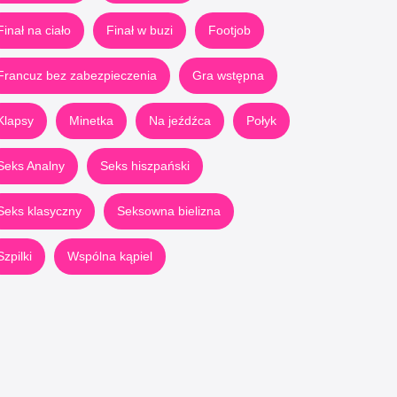
Finał na ciało
Finał w buzi
Footjob
Francuz bez zabezpieczenia
Gra wstępna
Klapsy
Minetka
Na jeźdźca
Połyk
Seks Analny
Seks hiszpański
Seks klasyczny
Seksowna bielizna
Szpilki
Wspólna kąpiel