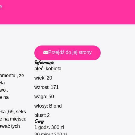
e
Przejdź do jej strony
Informacje
płeć: kobieta
amentu , ze
wiek: 20
ęta
wzrost: 171
wo .
waga: 50
e na
włosy: Blond
ka ,69, seks
biust: 2
e na miejscu
Ceny
awać tych
1 godz. 300 zł
30 minut 200 zł