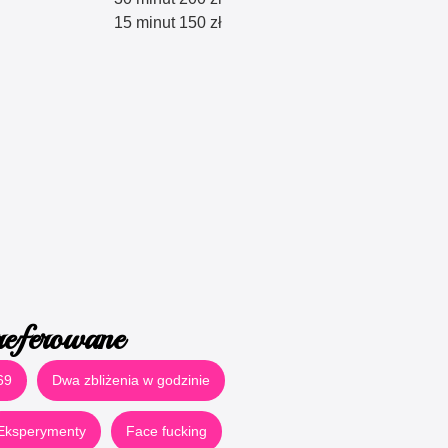
15 minut 150 zł
referowane
69
Dwa zbliżenia w godzinie
Eksperymenty
Face fucking