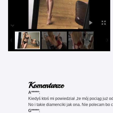
Komentarze
A*****:
Kiedyś ktoś mi powiedział ,że mój pociąg już od
No i takie diamenciki jak ona. Nie polecam bo ch
G*****: