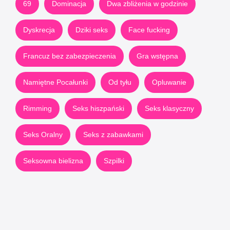
69
Dominacja
Dwa zbliżenia w godzinie
Dyskrecja
Dziki seks
Face fucking
Francuz bez zabezpieczenia
Gra wstępna
Namiętne Pocałunki
Od tyłu
Opluwanie
Rimming
Seks hiszpański
Seks klasyczny
Seks Oralny
Seks z zabawkami
Seksowna bielizna
Szpilki