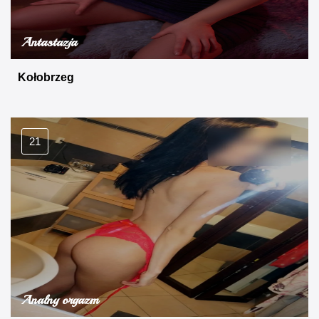
Antastazja
Kołobrzeg
21
Analny orgazm