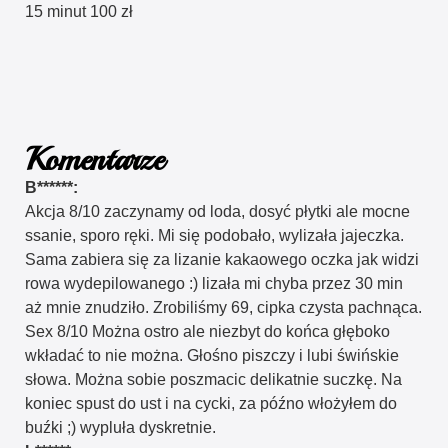
15 minut 100 zł
Komentarze
B******:
Akcja 8/10 zaczynamy od loda, dosyć płytki ale mocne
ssanie, sporo ręki. Mi się podobało, wylizała jajeczka.
Sama zabiera się za lizanie kakaowego oczka jak widzi
rowa wydepilowanego :) lizała mi chyba przez 30 min
aż mnie znudziło. Zrobiliśmy 69, cipka czysta pachnąca.
Sex 8/10 Można ostro ale niezbyt do końca głęboko
wkładać to nie można. Głośno piszczy i lubi świńskie
słowa. Można sobie poszmacic delikatnie suczkę. Na
koniec spust do ust i na cycki, za późno włożyłem do
buźki ;) wypluła dyskretnie.