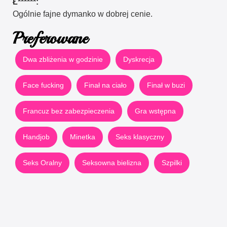
Ł******:
Ogólnie fajne dymanko w dobrej cenie.
Preferowane
Dwa zbliżenia w godzinie
Dyskrecja
Face fucking
Finał na ciało
Finał w buzi
Francuz bez zabezpieczenia
Gra wstępna
Handjob
Minetka
Seks klasyczny
Seks Oralny
Seksowna bielizna
Szpilki