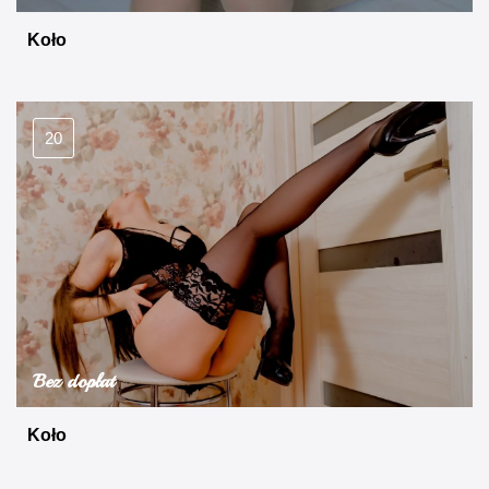
Koło
20
Bez dopłat
Koło