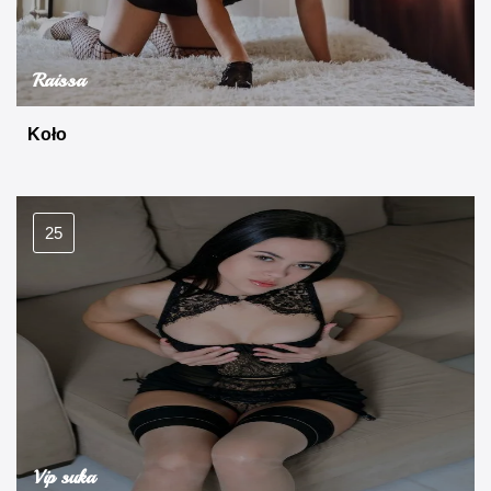
Raissa
Koło
25
Vip suka