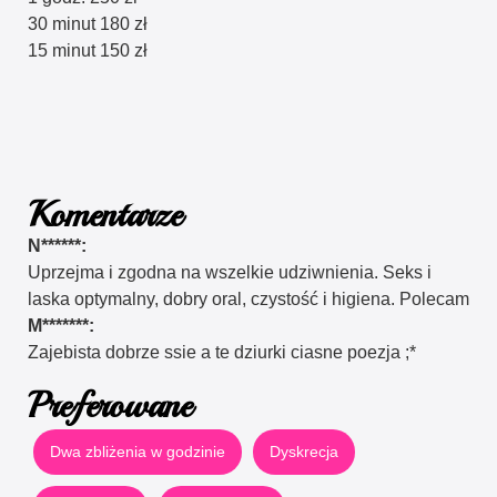
30 minut 180 zł
15 minut 150 zł
Komentarze
N******:
Uprzejma i zgodna na wszelkie udziwnienia. Seks i
laska optymalny, dobry oral, czystość i higiena. Polecam
M*******:
Zajebista dobrze ssie a te dziurki ciasne poezja ;*
Preferowane
Dwa zbliżenia w godzinie
Dyskrecja