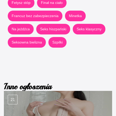
Fetysz stóp
Finał na ciało
Francuz bez zabezpieczenia
Minetka
Na jeźdźca
Seks hiszpański
Seks klasyczny
Seksowna bielizna
Szpilki
Inne ogłoszenia
21