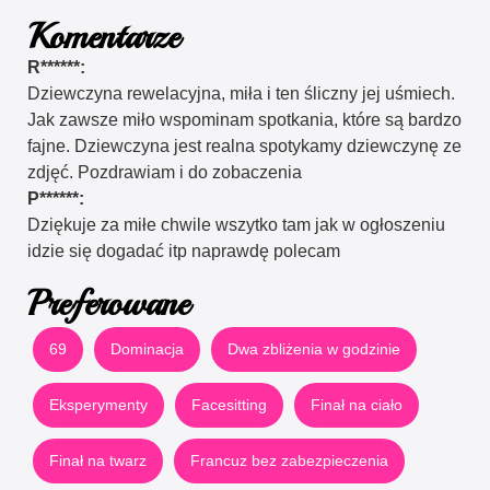
Komentarze
R******:
Dziewczyna rewelacyjna, miła i ten śliczny jej uśmiech.
Jak zawsze miło wspominam spotkania, które są bardzo
fajne. Dziewczyna jest realna spotykamy dziewczynę ze
zdjęć. Pozdrawiam i do zobaczenia
P******:
Dziękuje za miłe chwile wszytko tam jak w ogłoszeniu
idzie się dogadać itp naprawdę polecam
Preferowane
69
Dominacja
Dwa zbliżenia w godzinie
Eksperymenty
Facesitting
Finał na ciało
Finał na twarz
Francuz bez zabezpieczenia