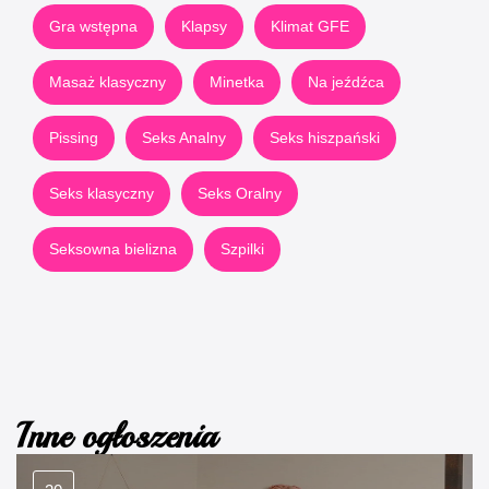
Gra wstępna
Klapsy
Klimat GFE
Masaż klasyczny
Minetka
Na jeźdźca
Pissing
Seks Analny
Seks hiszpański
Seks klasyczny
Seks Oralny
Seksowna bielizna
Szpilki
Inne ogłoszenia