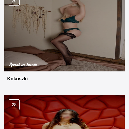
20
Spust w buzie
Kokoszki
28