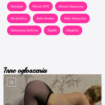
Handjob
Klimat GFE
Masaż klasyczny
Na jeźdźca
Seks Analny
Seks klasyczny
Seksowna bielizna
Szpilki
Uległość
Inne ogłoszenia
21