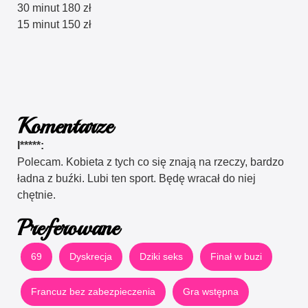
30 minut 180 zł
15 minut 150 zł
Komentarze
I*****:
Polecam. Kobieta z tych co się znają na rzeczy, bardzo
ładna z buźki. Lubi ten sport. Będę wracał do niej
chętnie.
Preferowane
69
Dyskrecja
Dziki seks
Finał w buzi
Francuz bez zabezpieczenia
Gra wstępna