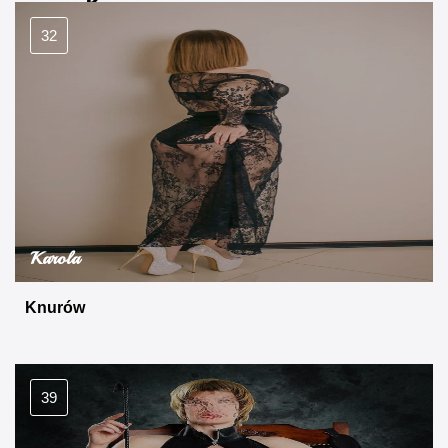
32
Karola
Knurów
39