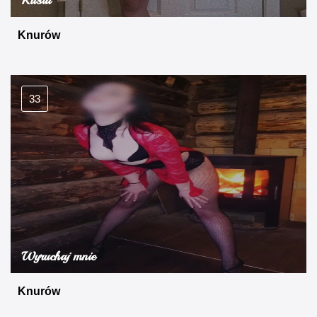
Knurów
33
Wyruchaj mnie
Knurów