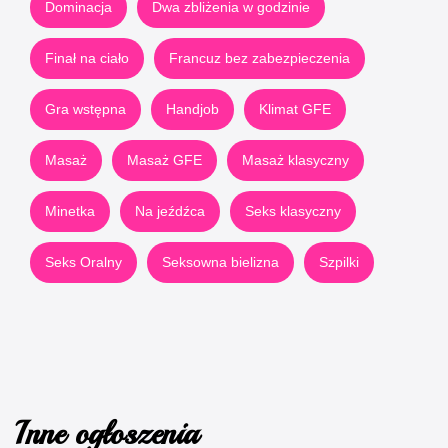
Dominacja
Dwa zbliżenia w godzinie
Finał na ciało
Francuz bez zabezpieczenia
Gra wstępna
Handjob
Klimat GFE
Masaż
Masaż GFE
Masaż klasyczny
Minetka
Na jeźdźca
Seks klasyczny
Seks Oralny
Seksowna bielizna
Szpilki
Inne ogłoszenia