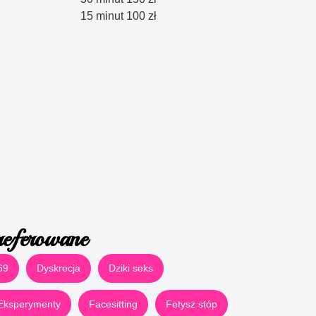
15 minut 100 zł
referowane
69
Dyskrecja
Dziki seks
Eksperymenty
Facesitting
Fetysz stóp