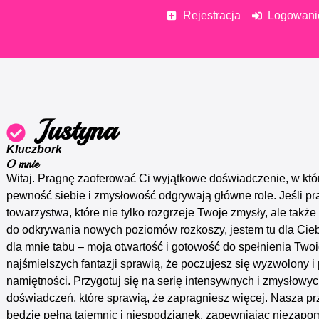
Rejestracja
Logowani
Justyna
Kluczbork
O mnie
Witaj. Pragnę zaoferować Ci wyjątkowe doświadczenie, w kt
pewność siebie i zmysłowość odgrywają główne role. Jeśli pr
towarzystwa, które nie tylko rozgrzeje Twoje zmysły, ale także
do odkrywania nowych poziomów rozkoszy, jestem tu dla Cieb
dla mnie tabu – moja otwartość i gotowość do spełnienia Two
najśmielszych fantazji sprawią, że poczujesz się wyzwolony i
namiętności. Przygotuj się na serię intensywnych i zmysłowy
doświadczeń, które sprawią, że zapragniesz więcej. Nasza p
będzie pełna tajemnic i niespodzianek, zapewniając niezapo