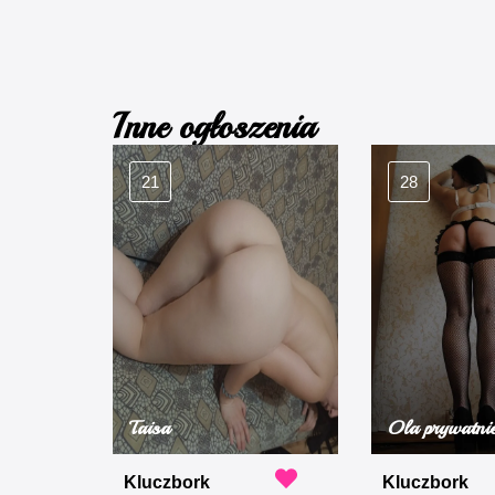
Inne ogłoszenia
21
28
Taisa
Ola prywatni
Kluczbork
Kluczbork