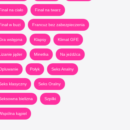
Finał na ciało
Finał na twarz
Finał w buzi
Francuz bez zabezpieczenia
Gra wstępna
Klapsy
Klimat GFE
Lizanie jąder
Minetka
Na jeźdźca
Opluwanie
Połyk
Seks Analny
Seks klasyczny
Seks Oralny
Seksowna bielizna
Szpilki
Wspólna kąpiel