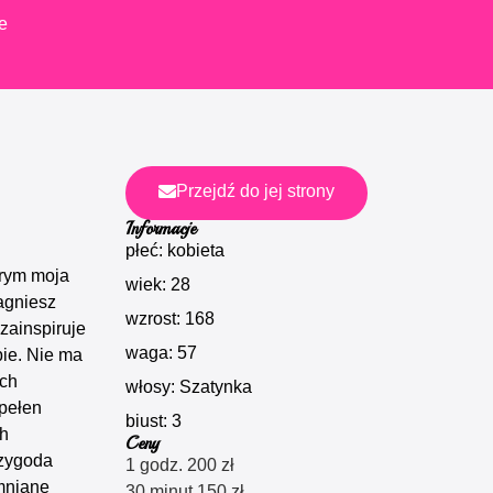
e
Przejdź do jej strony
Informacje
płeć: kobieta
órym moja
wiek: 28
agniesz
wzrost: 168
 zainspiruje
waga: 57
ie. Nie ma
ich
włosy: Szatynka
 pełen
biust: 3
ch
Ceny
rzygoda
1 godz. 200 zł
mniane
30 minut 150 zł