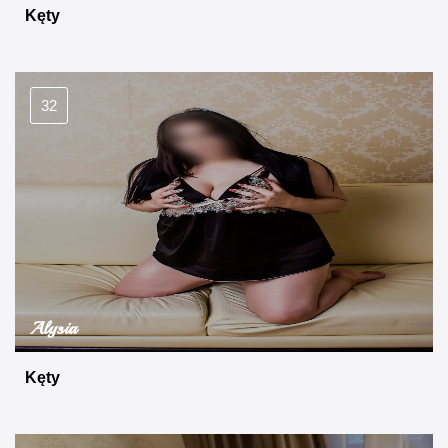
Kęty
32
Alysia
Kęty