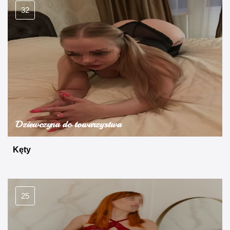
32
Dziewczyna do towarzystwa
Kęty
25