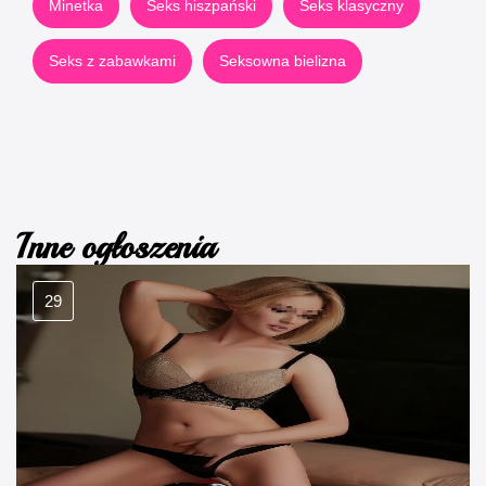
Minetka
Seks hiszpański
Seks klasyczny
Seks z zabawkami
Seksowna bielizna
Inne ogłoszenia
29