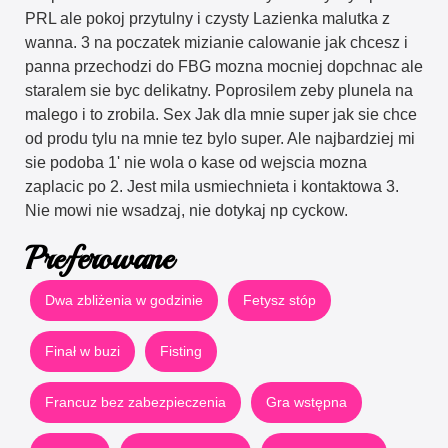
PRL ale pokoj przytulny i czysty Lazienka malutka z
wanna. 3 na poczatek mizianie calowanie jak chcesz i
panna przechodzi do FBG mozna mocniej dopchnac ale
staralem sie byc delikatny. Poprosilem zeby plunela na
malego i to zrobila. Sex Jak dla mnie super jak sie chce
od produ tylu na mnie tez bylo super. Ale najbardziej mi
sie podoba 1' nie wola o kase od wejscia mozna
zaplacic po 2. Jest mila usmiechnieta i kontaktowa 3.
Nie mowi nie wsadzaj, nie dotykaj np cyckow.
Preferowane
Dwa zbliżenia w godzinie
Fetysz stóp
Finał w buzi
Fisting
Francuz bez zabezpieczenia
Gra wstępna