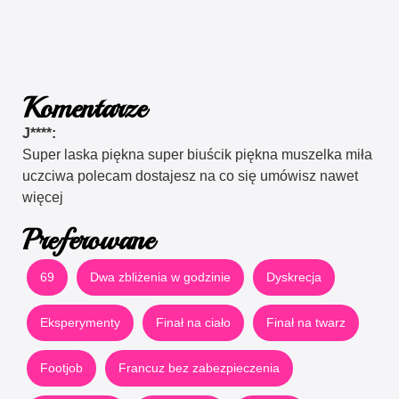
Komentarze
J****:
Super laska piękna super biuścik piękna muszelka miła
uczciwa polecam dostajesz na co się umówisz nawet
więcej
Preferowane
69
Dwa zbliżenia w godzinie
Dyskrecja
Eksperymenty
Finał na ciało
Finał na twarz
Footjob
Francuz bez zabezpieczenia