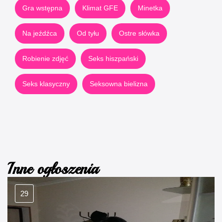
Gra wstępna
Klimat GFE
Minetka
Na jeźdźca
Od tyłu
Ostre słówka
Robienie zdjęć
Seks hiszpański
Seks klasyczny
Seksowna bielizna
Inne ogłoszenia
29